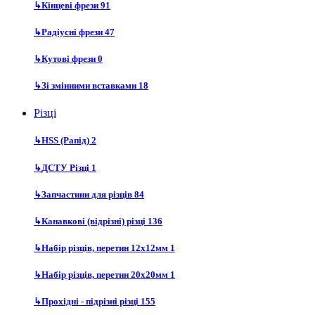
↳
Кінцеві фрези
91
↳
Радіусні фрези
47
↳
Кутові фрези
0
↳
Зі змінними вставками
18
Різці
↳
HSS (Рапід)
2
↳
ДСТУ Різці
1
↳
Запчастини для різців
84
↳
Канавкові (відрізні) різці
136
↳
Набір різців, перетин 12х12мм
1
↳
Набір різців, перетин 20х20мм
1
↳
Прохідні - підрізні різці
155