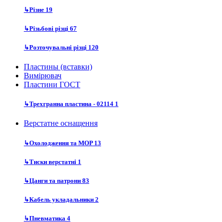
↳
Різне
19
↳
Різьбові різці
67
↳
Розточувальні різці
120
Пластины (вставки)
Вимірювач
Пластини ГОСТ
↳
Трехгранна пластина - 02114
1
Верстатне оснащення
↳
Охолодження та MOP
13
↳
Тиски верстатні
1
↳
Цанги та патрони
83
↳
Кабель укладальники
2
↳
Пневматика
4