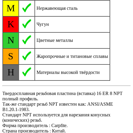
M
Нержавеющая сталь
K
Чугун
N
Цветные металлы
S
Жаропрочные и титановые сплавы
H
Материалы высокой твёрдости
Твердосплавная резьбовая пластина (вставка) 16 ER 8 NPT
полный профиль.
Так-же стандарт резьб NPT известен как: ANSI/ASME
B1.20.1-1983.
Стандарт NPT используется для нарезания конусных
(конических) резьб.
Фирма производитель : Carpfite.
Страна производитель : Китай.