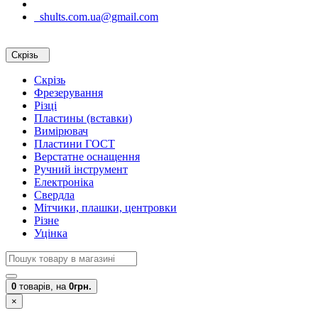
shults.com.ua@gmail.com
Скрізь
Скрізь
Фрезерування
Різці
Пластины (вставки)
Вимірювач
Пластини ГОСТ
Верстатне оснащення
Ручний інструмент
Електроніка
Свердла
Мітчики, плашки, центровки
Різне
Уцінка
0
товарів,
на
0грн.
×