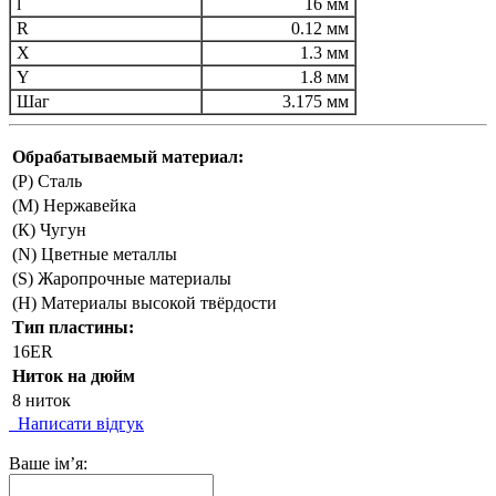
l
16 мм
R
0.12 мм
X
1.3 мм
Y
1.8 мм
Шаг
3.175 мм
Обрабатываемый материал:
(P) Сталь
(М) Нержавейка
(К) Чугун
(N) Цветные металлы
(S) Жаропрочные материалы
(H) Материалы высокой твёрдости
Тип пластины:
16ER
Ниток на дюйм
8 ниток
Написати відгук
Ваше ім’я: