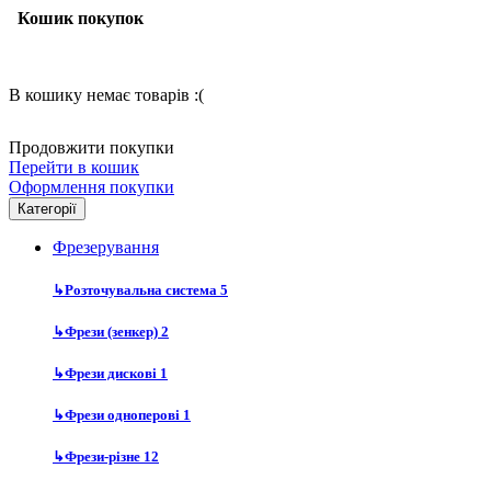
Кошик покупок
В кошику немає товарів :(
Продовжити покупки
Перейти в кошик
Оформлення покупки
Категорії
Фрезерування
↳
Розточувальна система
5
↳
Фрези (зенкер)
2
↳
Фрези дискові
1
↳
Фрези одноперові
1
↳
Фрези-різне
12