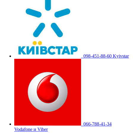
098-451-88-60 Kyivstar
066-788-41-34
Vodafone и Viber