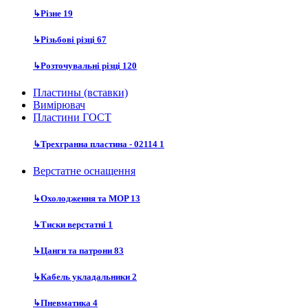
↳
Різне
19
↳
Різьбові різці
67
↳
Розточувальні різці
120
Пластины (вставки)
Вимірювач
Пластини ГОСТ
↳
Трехгранна пластина - 02114
1
Верстатне оснащення
↳
Охолодження та MOP
13
↳
Тиски верстатні
1
↳
Цанги та патрони
83
↳
Кабель укладальники
2
↳
Пневматика
4