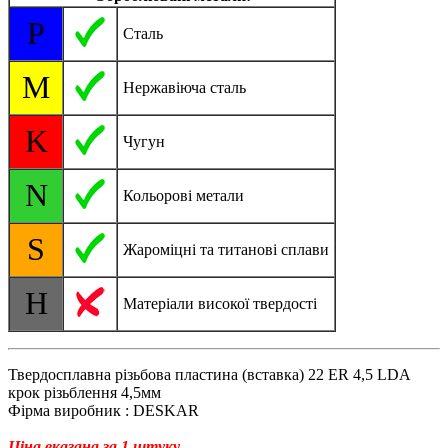
P
Сталь
M
Нержавіюча сталь
K
Чугун
N
Кольорові метали
S
Жароміцні та титанові сплави
H
Матеріали високої твердості
Твердосплавна різьбова пластина (вставка) 22 ER 4,5 LDA
крок різьблення 4,5мм
Фірма виробник : DESKAR
Ціна вказана за 1 штуку.