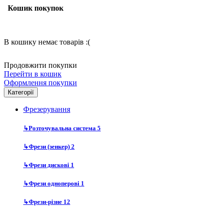
Кошик покупок
В кошику немає товарів :(
Продовжити покупки
Перейти в кошик
Оформлення покупки
Категорії
Фрезерування
↳
Розточувальна система
5
↳
Фрези (зенкер)
2
↳
Фрези дискові
1
↳
Фрези одноперові
1
↳
Фрези-різне
12