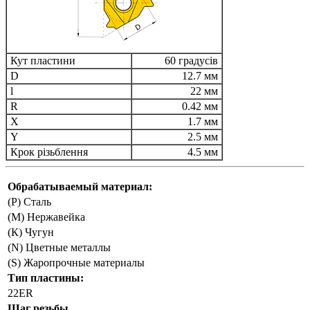
Кут пластини
60 градусів
D
12.7 мм
l
22 мм
R
0.42 мм
X
1.7 мм
Y
2.5 мм
Крок різьблення
4.5 мм
Обрабатываемый материал:
(P) Сталь
(М) Нержавейка
(К) Чугун
(N) Цветные металлы
(S) Жаропрочные материалы
Тип пластины:
22ER
Шаг резьбы