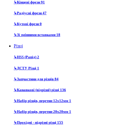
↳
Кінцеві фрези
91
↳
Радіусні фрези
47
↳
Кутові фрези
0
↳
Зі змінними вставками
18
Різці
↳
HSS (Рапід)
2
↳
ДСТУ Різці
1
↳
Запчастини для різців
84
↳
Канавкові (відрізні) різці
136
↳
Набір різців, перетин 12х12мм
1
↳
Набір різців, перетин 20х20мм
1
↳
Прохідні - підрізні різці
155