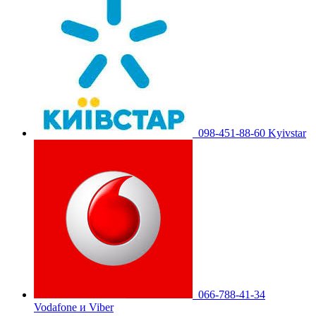
098-451-88-60 Kyivstar
066-788-41-34
Vodafone и Viber