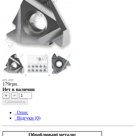
179грн.
Нет в наличии
+
−
Скінчилось
Опис
Відгуки (0)
Оброблювані метали: