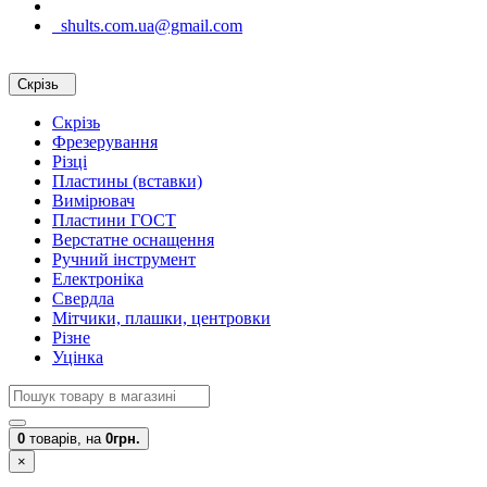
shults.com.ua@gmail.com
Скрізь
Скрізь
Фрезерування
Різці
Пластины (вставки)
Вимірювач
Пластини ГОСТ
Верстатне оснащення
Ручний інструмент
Електроніка
Свердла
Мітчики, плашки, центровки
Різне
Уцінка
0
товарів,
на
0грн.
×