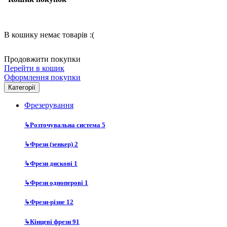
В кошику немає товарів :(
Продовжити покупки
Перейти в кошик
Оформлення покупки
Категорії
Фрезерування
↳
Розточувальна система
5
↳
Фрези (зенкер)
2
↳
Фрези дискові
1
↳
Фрези одноперові
1
↳
Фрези-різне
12
↳
Кінцеві фрези
91