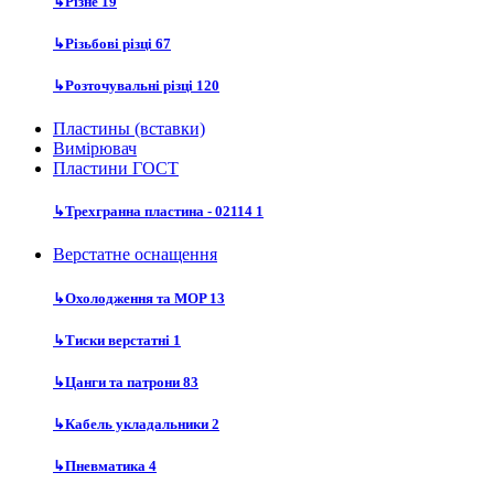
↳
Різне
19
↳
Різьбові різці
67
↳
Розточувальні різці
120
Пластины (вставки)
Вимірювач
Пластини ГОСТ
↳
Трехгранна пластина - 02114
1
Верстатне оснащення
↳
Охолодження та MOP
13
↳
Тиски верстатні
1
↳
Цанги та патрони
83
↳
Кабель укладальники
2
↳
Пневматика
4