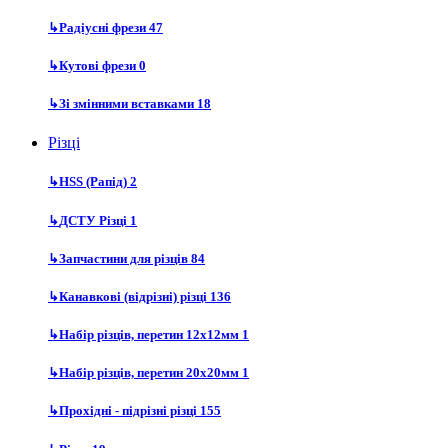
↳
Радіусні фрези
47
↳
Кутові фрези
0
↳
Зі змінними вставками
18
Різці
↳
HSS (Рапід)
2
↳
ДСТУ Різці
1
↳
Запчастини для різців
84
↳
Канавкові (відрізні) різці
136
↳
Набір різців, перетин 12х12мм
1
↳
Набір різців, перетин 20х20мм
1
↳
Прохідні - підрізні різці
155