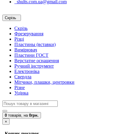
shults.com.ua@gmail.com
Скрізь
Скрізь
Фрезерування
Різці
Пластины (вставки)
Вимірювач
Пластини ГОСТ
Верстатне оснащення
Ручний інструмент
Електроніка
Свердла
Мітчики, плашки, центровки
Різне
Уцінка
0
товарів,
на
0грн.
×
Кошик покупок