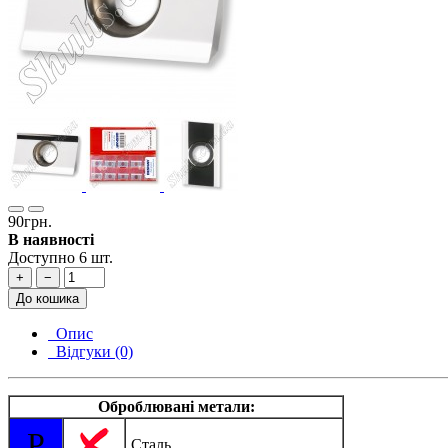
90грн.
В наявності
Доступно 6 шт.
+
−
До кошика
Опис
Відгуки (0)
Оброблювані метали:
P
Сталь