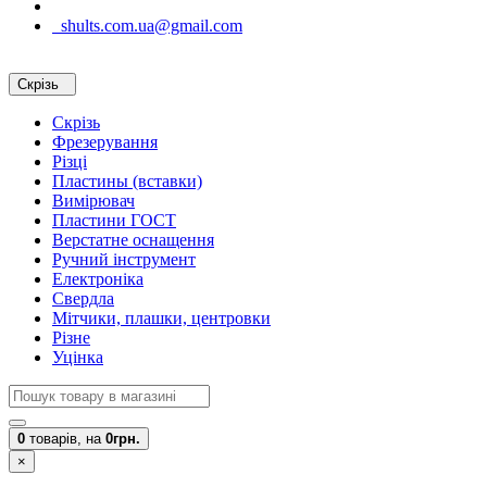
shults.com.ua@gmail.com
Скрізь
Скрізь
Фрезерування
Різці
Пластины (вставки)
Вимірювач
Пластини ГОСТ
Верстатне оснащення
Ручний інструмент
Електроніка
Свердла
Мітчики, плашки, центровки
Різне
Уцінка
0
товарів,
на
0грн.
×