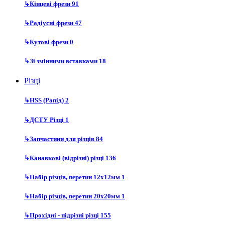
↳
Кінцеві фрези
91
↳
Радіусні фрези
47
↳
Кутові фрези
0
↳
Зі змінними вставками
18
Різці
↳
HSS (Рапід)
2
↳
ДСТУ Різці
1
↳
Запчастини для різців
84
↳
Канавкові (відрізні) різці
136
↳
Набір різців, перетин 12х12мм
1
↳
Набір різців, перетин 20х20мм
1
↳
Прохідні - підрізні різці
155