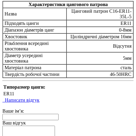
Характеристики цангового патрона
Цанговий патрон C16-ER11-
Назва
35L-5
Підходять цанги
ER11
Діапазон діаметрів цанг
0-8мм
Хвостовик
Циліндричні діаметром 16мм
Різьблення всередині
Відсутня
хвостовика
Діаметр усередині
5мм
хвостовика
Матеріал патрона
сталь
Твердість робочої частини
46-50HRC
Типоразмер цанги:
ER11
Написати відгук
Ваше ім’я:
Ваш відгук