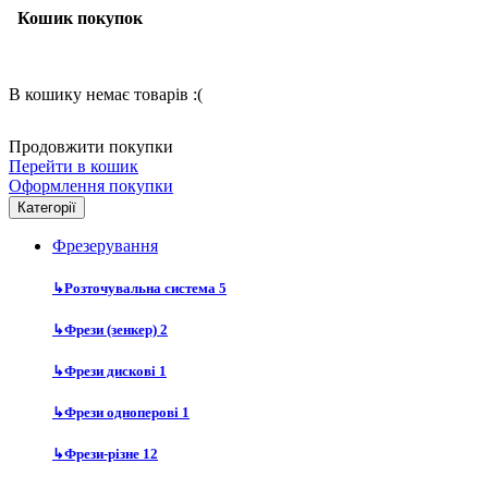
Кошик покупок
В кошику немає товарів :(
Продовжити покупки
Перейти в кошик
Оформлення покупки
Категорії
Фрезерування
↳
Розточувальна система
5
↳
Фрези (зенкер)
2
↳
Фрези дискові
1
↳
Фрези одноперові
1
↳
Фрези-різне
12