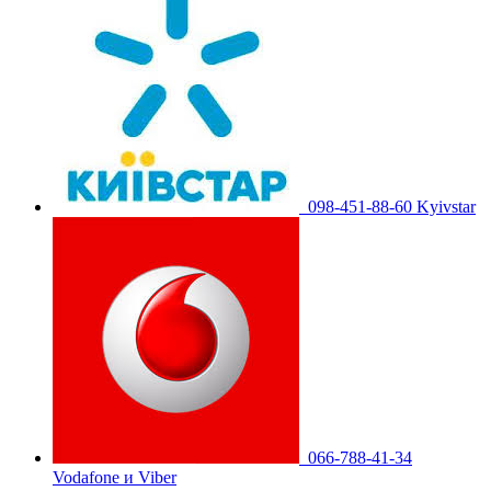
098-451-88-60 Kyivstar
066-788-41-34
Vodafone и Viber