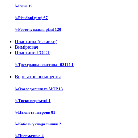
↳
Різне
19
↳
Різьбові різці
67
↳
Розточувальні різці
120
Пластины (вставки)
Вимірювач
Пластини ГОСТ
↳
Трехгранна пластина - 02114
1
Верстатне оснащення
↳
Охолодження та MOP
13
↳
Тиски верстатні
1
↳
Цанги та патрони
83
↳
Кабель укладальники
2
↳
Пневматика
4