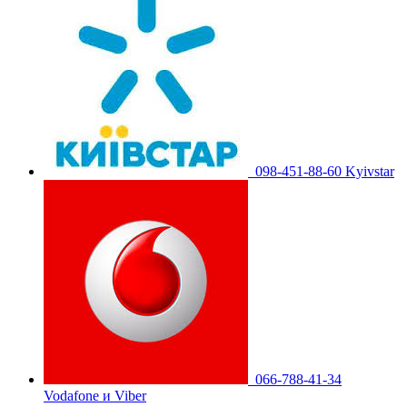
098-451-88-60 Kyivstar
066-788-41-34
Vodafone и Viber