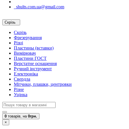
shults.com.ua@gmail.com
Скрізь
Скрізь
Фрезерування
Різці
Пластины (вставки)
Вимірювач
Пластини ГОСТ
Верстатне оснащення
Ручний інструмент
Електроніка
Свердла
Мітчики, плашки, центровки
Різне
Уцінка
0
товарів,
на
0грн.
×