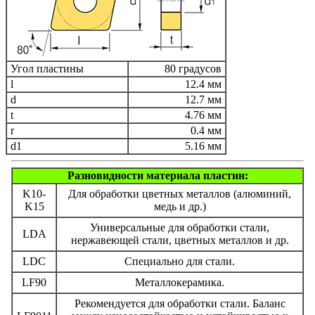
Угол пластины
80 градусов
l
12.4 мм
d
12.7 мм
t
4.76 мм
r
0.4 мм
d1
5.16 мм