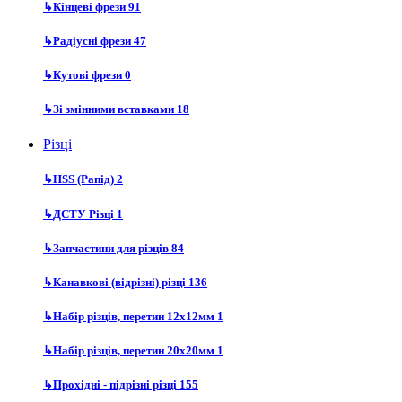
↳
Кінцеві фрези
91
↳
Радіусні фрези
47
↳
Кутові фрези
0
↳
Зі змінними вставками
18
Різці
↳
HSS (Рапід)
2
↳
ДСТУ Різці
1
↳
Запчастини для різців
84
↳
Канавкові (відрізні) різці
136
↳
Набір різців, перетин 12х12мм
1
↳
Набір різців, перетин 20х20мм
1
↳
Прохідні - підрізні різці
155