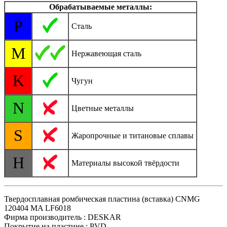
Обрабатываемые металлы:
P
Сталь
M
Нержавеющая сталь
K
Чугун
N
Цветные металлы
S
Жаропрочные и титановые сплавы
H
Материалы высокой твёрдости
Твердосплавная ромбическая пластина (вставка) CNMG
120404 MA LF6018
Фирма производитель : DESKAR
Покрытие на пластине : PVD