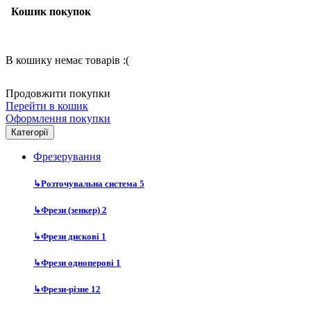
Кошик покупок
В кошику немає товарів :(
Продовжити покупки
Перейти в кошик
Оформлення покупки
Категорії
Фрезерування
↳
Розточувальна система
5
↳
Фрези (зенкер)
2
↳
Фрези дискові
1
↳
Фрези одноперові
1
↳
Фрези-різне
12