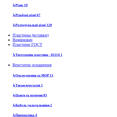
↳
Різне
19
↳
Різьбові різці
67
↳
Розточувальні різці
120
Пластины (вставки)
Вимірювач
Пластини ГОСТ
↳
Трехгранна пластина - 02114
1
Верстатне оснащення
↳
Охолодження та MOP
13
↳
Тиски верстатні
1
↳
Цанги та патрони
83
↳
Кабель укладальники
2
↳
Пневматика
4