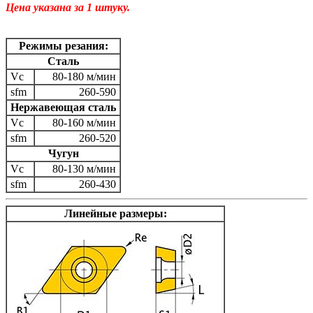
Цена указана за 1 штуку.
Режимы резания:
Сталь
Vc
80-180 м/мин
sfm
260-590
Нержавеющая сталь
Vc
80-160 м/мин
sfm
260-520
Чугун
Vc
80-130 м/мин
sfm
260-430
Линейные размеры: