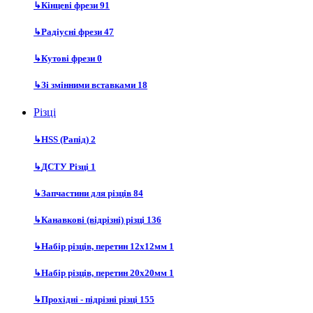
↳
Кінцеві фрези
91
↳
Радіусні фрези
47
↳
Кутові фрези
0
↳
Зі змінними вставками
18
Різці
↳
HSS (Рапід)
2
↳
ДСТУ Різці
1
↳
Запчастини для різців
84
↳
Канавкові (відрізні) різці
136
↳
Набір різців, перетин 12х12мм
1
↳
Набір різців, перетин 20х20мм
1
↳
Прохідні - підрізні різці
155