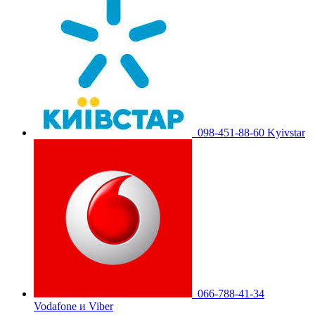
098-451-88-60 Kyivstar
066-788-41-34
Vodafone и Viber