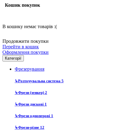
Кошик покупок
В кошику немає товарів :(
Продовжити покупки
Перейти в кошик
Оформлення покупки
Категорії
Фрезерування
↳
Розточувальна система
5
↳
Фрези (зенкер)
2
↳
Фрези дискові
1
↳
Фрези одноперові
1
↳
Фрези-різне
12