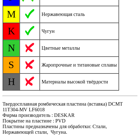
M
Нержавеющая сталь
K
Чугун
N
Цветные металлы
S
Жаропрочные и титановые сплавы
H
Материалы высокой твёрдости
Твердосплавная ромбическая пластина (вставка) DCMT
11T304-MV LF6018
Фирма производитель : DESKAR
Покрытие на пластине : PVD
Пластины предназначены для обработки: Стали,
Нержавеющей стали, Чугуна.