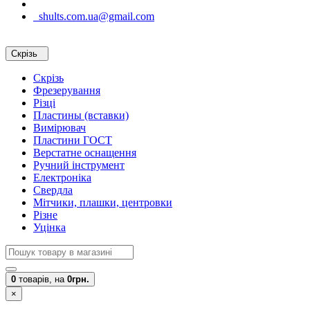
shults.com.ua@gmail.com
Скрізь
Скрізь
Фрезерування
Різці
Пластины (вставки)
Вимірювач
Пластини ГОСТ
Верстатне оснащення
Ручний інструмент
Електроніка
Свердла
Мітчики, плашки, центровки
Різне
Уцінка
0
товарів,
на
0грн.
×