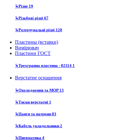
↳
Різне
19
↳
Різьбові різці
67
↳
Розточувальні різці
120
Пластины (вставки)
Вимірювач
Пластини ГОСТ
↳
Трехгранна пластина - 02114
1
Верстатне оснащення
↳
Охолодження та MOP
13
↳
Тиски верстатні
1
↳
Цанги та патрони
83
↳
Кабель укладальники
2
↳
Пневматика
4