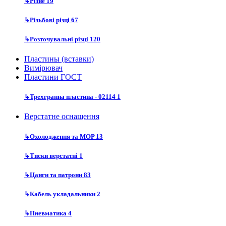
↳
Різне
19
↳
Різьбові різці
67
↳
Розточувальні різці
120
Пластины (вставки)
Вимірювач
Пластини ГОСТ
↳
Трехгранна пластина - 02114
1
Верстатне оснащення
↳
Охолодження та MOP
13
↳
Тиски верстатні
1
↳
Цанги та патрони
83
↳
Кабель укладальники
2
↳
Пневматика
4