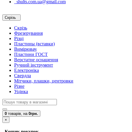
shults.com.ua@gmail.com
Скрізь
Скрізь
Фрезерування
Різці
Пластины (вставки)
Вимірювач
Пластини ГОСТ
Верстатне оснащення
Ручний інструмент
Електроніка
Свердла
Мітчики, плашки, центровки
Різне
Уцінка
0
товарів,
на
0грн.
×
Кошик покупок