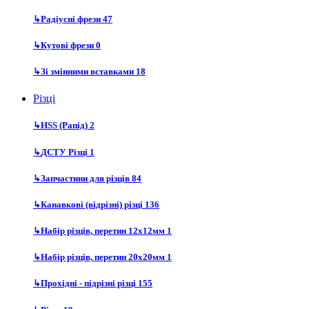
↳
Радіусні фрези
47
↳
Кутові фрези
0
↳
Зі змінними вставками
18
Різці
↳
HSS (Рапід)
2
↳
ДСТУ Різці
1
↳
Запчастини для різців
84
↳
Канавкові (відрізні) різці
136
↳
Набір різців, перетин 12х12мм
1
↳
Набір різців, перетин 20х20мм
1
↳
Прохідні - підрізні різці
155