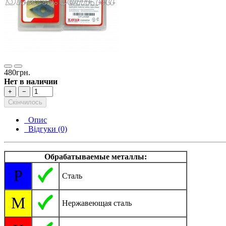
480грн.
Нет в наличии
+
−
Скінчилось
Опис
Відгуки (0)
Обрабатываемые металлы:
P
Сталь
M
Нержавеющая сталь