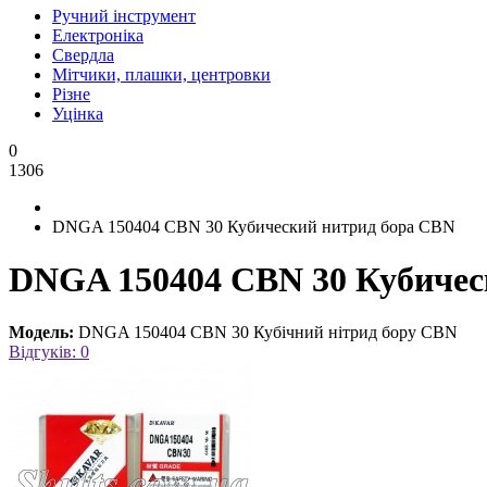
Ручний інструмент
Електроніка
Свердла
Мітчики, плашки, центровки
Різне
Уцінка
0
1306
DNGA 150404 CBN 30 Кубический нитрид бора CBN
DNGA 150404 CBN 30 Кубичес
Модель:
DNGA 150404 CBN 30 Кубічний нітрид бору CBN
Відгуків: 0