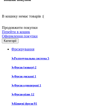
В кошику немає товарів :(
Продовжити покупки
Перейти в кошик
Оформлення покупки
Категорії
Фрезерування
↳
Розточувальна система
5
↳
Фрези (зенкер)
2
↳
Фрези дискові
1
↳
Фрези одноперові
1
↳
Фрези-різне
12
↳
Кінцеві фрези
91