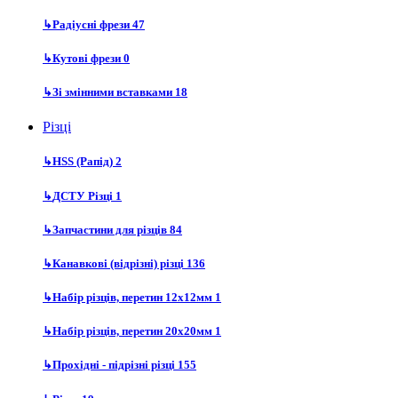
↳
Радіусні фрези
47
↳
Кутові фрези
0
↳
Зі змінними вставками
18
Різці
↳
HSS (Рапід)
2
↳
ДСТУ Різці
1
↳
Запчастини для різців
84
↳
Канавкові (відрізні) різці
136
↳
Набір різців, перетин 12х12мм
1
↳
Набір різців, перетин 20х20мм
1
↳
Прохідні - підрізні різці
155