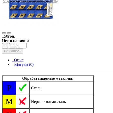
150грн.
Нет в наличии
+
−
Скінчилось
Опис
Відгуки (0)
Обрабатываемые металлы:
P
Сталь
M
Нержавеющая сталь