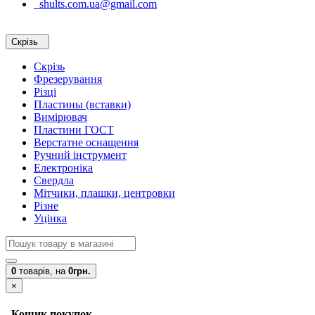
shults.com.ua@gmail.com
Скрізь
Скрізь
Фрезерування
Різці
Пластины (вставки)
Вимірювач
Пластини ГОСТ
Верстатне оснащення
Ручний інструмент
Електроніка
Свердла
Мітчики, плашки, центровки
Різне
Уцінка
0
товарів,
на
0грн.
×
Кошик покупок