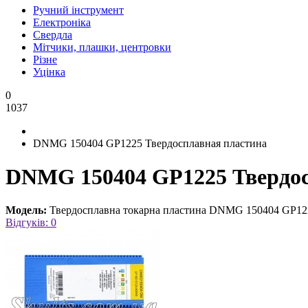
Ручний інструмент
Електроніка
Свердла
Мітчики, плашки, центровки
Різне
Уцінка
0
1037
DNMG 150404 GP1225 Твердосплавная пластина
DNMG 150404 GP1225 Твердос
Модель:
Твердосплавна токарна пластина DNMG 150404 GP12
Відгуків: 0