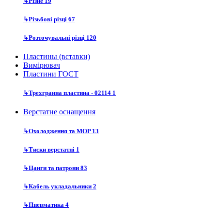
↳
Різне
19
↳
Різьбові різці
67
↳
Розточувальні різці
120
Пластины (вставки)
Вимірювач
Пластини ГОСТ
↳
Трехгранна пластина - 02114
1
Верстатне оснащення
↳
Охолодження та MOP
13
↳
Тиски верстатні
1
↳
Цанги та патрони
83
↳
Кабель укладальники
2
↳
Пневматика
4