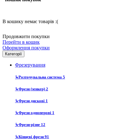
В кошику немає товарів :(
Продовжити покупки
Перейти в кошик
Оформлення покупки
Категорії
Фрезерування
↳
Розточувальна система
5
↳
Фрези (зенкер)
2
↳
Фрези дискові
1
↳
Фрези одноперові
1
↳
Фрези-різне
12
↳
Кінцеві фрези
91