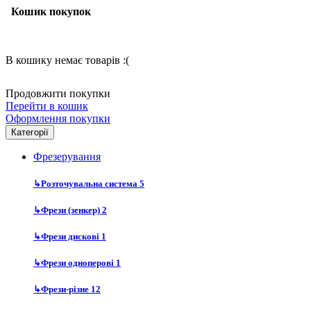
Кошик покупок
В кошику немає товарів :(
Продовжити покупки
Перейти в кошик
Оформлення покупки
Категорії
Фрезерування
↳
Розточувальна система
5
↳
Фрези (зенкер)
2
↳
Фрези дискові
1
↳
Фрези одноперові
1
↳
Фрези-різне
12