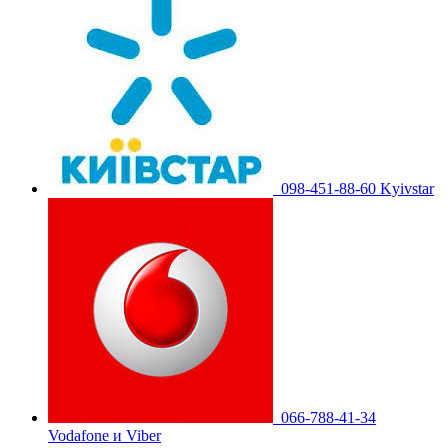
098-451-88-60 Kyivstar
066-788-41-34
Vodafone и Viber