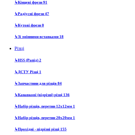
↳
Кінцеві фрези
91
↳
Радіусні фрези
47
↳
Кутові фрези
0
↳
Зі змінними вставками
18
Різці
↳
HSS (Рапід)
2
↳
ДСТУ Різці
1
↳
Запчастини для різців
84
↳
Канавкові (відрізні) різці
136
↳
Набір різців, перетин 12х12мм
1
↳
Набір різців, перетин 20х20мм
1
↳
Прохідні - підрізні різці
155