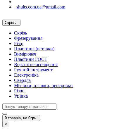
shults.com.ua@gmail.com
Скрізь
Скрізь
Фрезерування
Різці
Пластины (вставки)
Вимірювач
Пластини ГОСТ
Верстатне оснащення
Ручний інструмент
Електроніка
Свердла
Мітчики, плашки, центровки
Різне
Уцінка
0
товарів,
на
0грн.
×