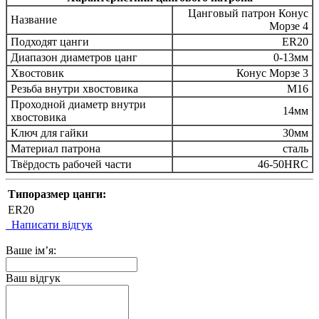
Цанговый патрон Конус
Название
Морзе 4
Подходят цанги
ER20
Диапазон диаметров цанг
0-13мм
Хвостовик
Конус Морзе 3
Резьба внутри хвостовика
М16
Проходной диаметр внутри
14мм
хвостовика
Ключ для гайки
30мм
Материал патрона
сталь
Твёрдость рабочей части
46-50HRC
Типоразмер цанги:
ER20
Написати відгук
Ваше ім’я:
Ваш відгук