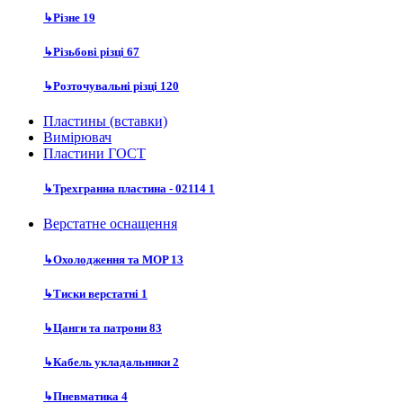
↳
Різне
19
↳
Різьбові різці
67
↳
Розточувальні різці
120
Пластины (вставки)
Вимірювач
Пластини ГОСТ
↳
Трехгранна пластина - 02114
1
Верстатне оснащення
↳
Охолодження та MOP
13
↳
Тиски верстатні
1
↳
Цанги та патрони
83
↳
Кабель укладальники
2
↳
Пневматика
4