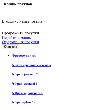
Кошик покупок
В кошику немає товарів :(
Продовжити покупки
Перейти в кошик
Оформлення покупки
Категорії
Фрезерування
↳
Розточувальна система
5
↳
Фрези (зенкер)
2
↳
Фрези дискові
1
↳
Фрези одноперові
1
↳
Фрези-різне
12