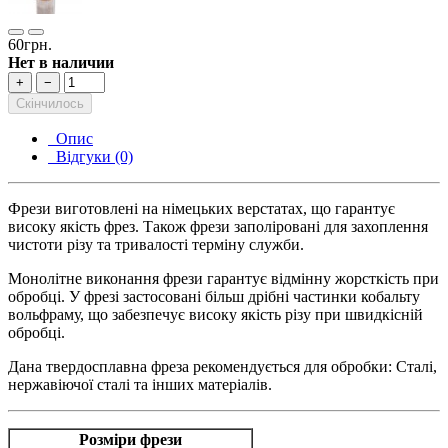
60грн.
Нет в наличии
+
−
Скінчилось
Опис
Відгуки (0)
Фрези виготовлені на німецьких верстатах, що гарантує
високу якість фрез. Також фрези заполіровані для захоплення
чистоти різу та тривалості терміну служби.
Монолітне виконання фрези гарантує відмінну жорсткість при
обробці. У фрезі застосовані більш дрібні частинки кобальту
вольфраму, що забезпечує високу якість різу при швидкісній
обробці.
Дана твердосплавна фреза рекомендується для обробки: Сталі,
нержавіючої сталі та інших матеріалів.
Розміри фрези