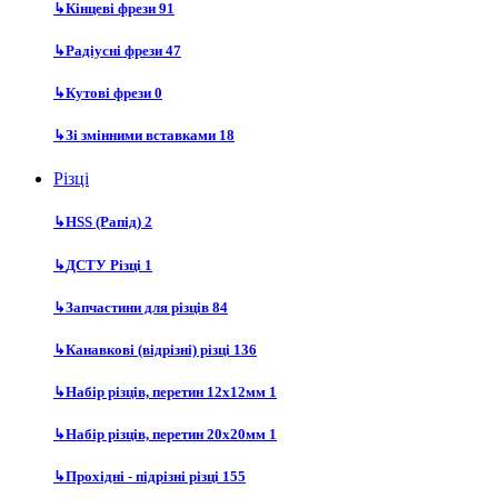
↳
Кінцеві фрези
91
↳
Радіусні фрези
47
↳
Кутові фрези
0
↳
Зі змінними вставками
18
Різці
↳
HSS (Рапід)
2
↳
ДСТУ Різці
1
↳
Запчастини для різців
84
↳
Канавкові (відрізні) різці
136
↳
Набір різців, перетин 12х12мм
1
↳
Набір різців, перетин 20х20мм
1
↳
Прохідні - підрізні різці
155