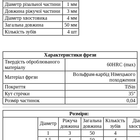
Діаметр різальної частини
1 мм
Довжина ріжучої частини
3 мм
Діаметр хвостовика
4 мм
Загальна довжина
50 мм
Кількість зубів
4 шт
Характеристики фрези
Твердість оброблюваного
60HRC (max)
матеріалу
Вольфрам-карбід Німецького
Матеріал фрези
походження
Покриття
TiSin
Кут стрічки
35°
Розмір частинок
0,04
Розміри:
Ріжуча
Загальна
Кількість
Діа
Діаметр
довжина
довжина
зубів
хвос
1
3
50
4
1.5
4
50
4