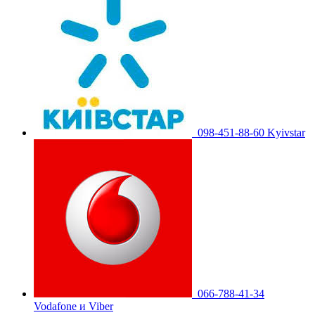
098-451-88-60 Kyivstar
066-788-41-34
Vodafone и Viber