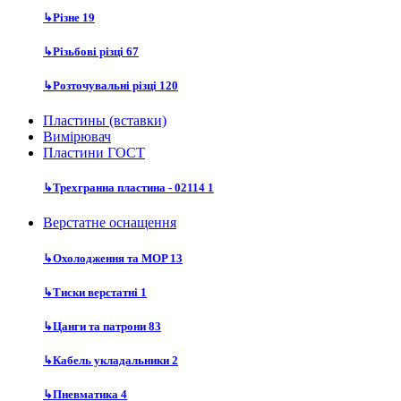
↳
Різне
19
↳
Різьбові різці
67
↳
Розточувальні різці
120
Пластины (вставки)
Вимірювач
Пластини ГОСТ
↳
Трехгранна пластина - 02114
1
Верстатне оснащення
↳
Охолодження та MOP
13
↳
Тиски верстатні
1
↳
Цанги та патрони
83
↳
Кабель укладальники
2
↳
Пневматика
4