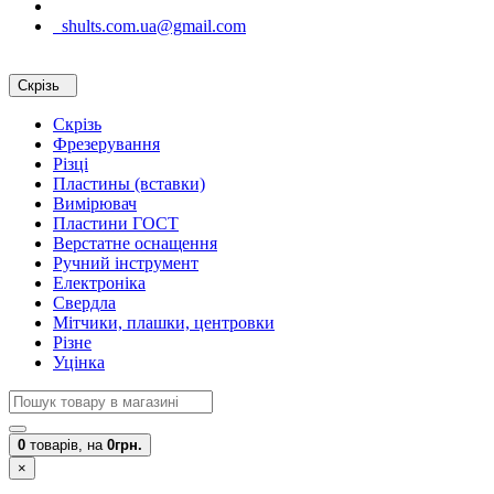
shults.com.ua@gmail.com
Скрізь
Скрізь
Фрезерування
Різці
Пластины (вставки)
Вимірювач
Пластини ГОСТ
Верстатне оснащення
Ручний інструмент
Електроніка
Свердла
Мітчики, плашки, центровки
Різне
Уцінка
0
товарів,
на
0грн.
×