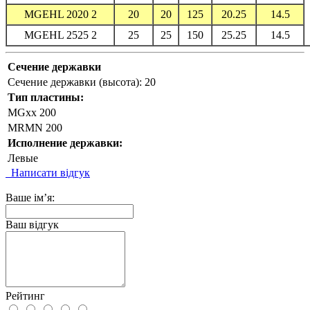
MGEHL 2020 2
20
20
125
20.25
14.5
MGEHL 2525 2
25
25
150
25.25
14.5
Сечение державки
Сечение державки (высота):
20
Тип пластины:
MGxx 200
MRMN 200
Исполнение державки:
Левые
Написати відгук
Ваше ім’я:
Ваш відгук
Рейтинг