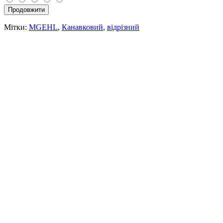
Продовжити
Мітки:
MGEHL
,
Канавковий
,
відрізний