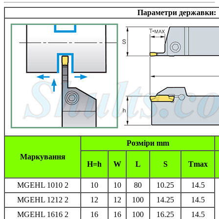
Параметри державки:
Розміри mm
Маркування
H=h
W
L
S
Tmax
MGEHL 1010 2
10
10
80
10.25
14.5
MGEHL 1212 2
12
12
100
14.25
14.5
MGEHL 1616 2
16
16
100
16.25
14.5