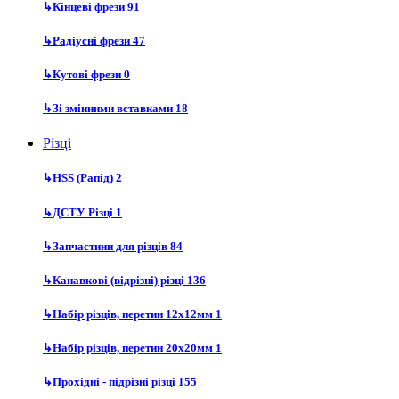
↳
Кінцеві фрези
91
↳
Радіусні фрези
47
↳
Кутові фрези
0
↳
Зі змінними вставками
18
Різці
↳
HSS (Рапід)
2
↳
ДСТУ Різці
1
↳
Запчастини для різців
84
↳
Канавкові (відрізні) різці
136
↳
Набір різців, перетин 12х12мм
1
↳
Набір різців, перетин 20х20мм
1
↳
Прохідні - підрізні різці
155