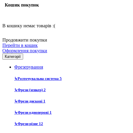
Кошик покупок
В кошику немає товарів :(
Продовжити покупки
Перейти в кошик
Оформлення покупки
Категорії
Фрезерування
↳
Розточувальна система
5
↳
Фрези (зенкер)
2
↳
Фрези дискові
1
↳
Фрези одноперові
1
↳
Фрези-різне
12