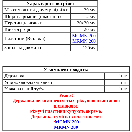
Характеристика різця
Максимальний діаметр відрізки
29 мм
Ширина різання (пластини)
2 мм
Перетин державки
20x20 мм
Висота різця
20 мм
MGMN 200
Пластини (Вставки)
MRMN 200
Загальна довжина
125мм
У комплект входить:
Державка
1шт.
Установлювальні ключі
1шт.
Упаковальний тубус
1шт.
Увага!
Державка не комплектується ріжучою пластиною
(вставкою).
Ріжучі пластини купують окремо.
Державка сумісна з пластинами:
:
MGMN 200
MRMN 200