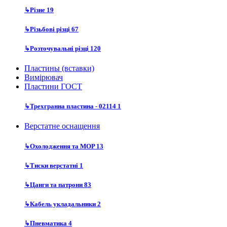
↳
Різне
19
↳
Різьбові різці
67
↳
Розточувальні різці
120
Пластины (вставки)
Вимірювач
Пластини ГОСТ
↳
Трехгранна пластина - 02114
1
Верстатне оснащення
↳
Охолодження та MOP
13
↳
Тиски верстатні
1
↳
Цанги та патрони
83
↳
Кабель укладальники
2
↳
Пневматика
4