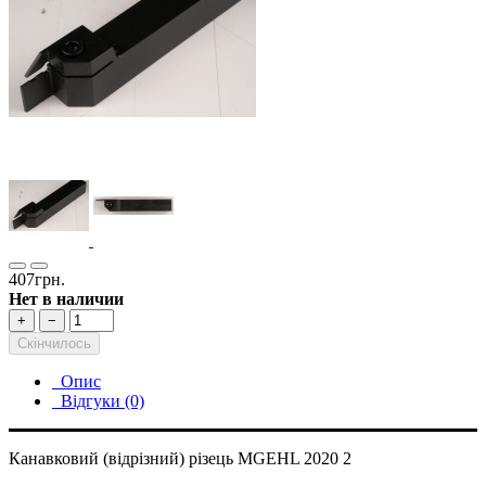
407грн.
Нет в наличии
+
−
Скінчилось
Опис
Відгуки (0)
Канавковий (відрізний) різець MGEHL 2020 2