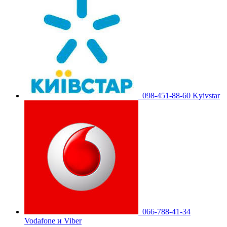
098-451-88-60 Kyivstar
066-788-41-34
Vodafone и Viber