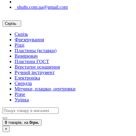
shults.com.ua@gmail.com
Скрізь
Скрізь
Фрезерування
Різці
Пластины (вставки)
Вимірювач
Пластини ГОСТ
Верстатне оснащення
Ручний інструмент
Електроніка
Свердла
Мітчики, плашки, центровки
Різне
Уцінка
0
товарів,
на
0грн.
×