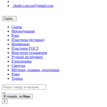
shults.com.ua@gmail.com
Скрізь
Скрізь
Фрезерування
Різці
Пластины (вставки)
Вимірювач
Пластини ГОСТ
Верстатне оснащення
Ручний інструмент
Електроніка
Свердла
Мітчики, плашки, центровки
Різне
Уцінка
0
товарів,
на
0грн.
×