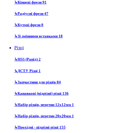
↳
Кінцеві фрези
91
↳
Радіусні фрези
47
↳
Кутові фрези
0
↳
Зі змінними вставками
18
Різці
↳
HSS (Рапід)
2
↳
ДСТУ Різці
1
↳
Запчастини для різців
84
↳
Канавкові (відрізні) різці
136
↳
Набір різців, перетин 12х12мм
1
↳
Набір різців, перетин 20х20мм
1
↳
Прохідні - підрізні різці
155