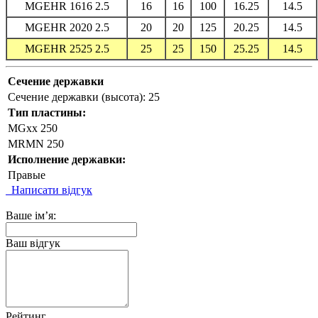
MGEHR 1616 2.5
16
16
100
16.25
14.5
MGEHR 2020 2.5
20
20
125
20.25
14.5
MGEHR 2525 2.5
25
25
150
25.25
14.5
Сечение державки
Сечение державки (высота):
25
Тип пластины:
MGxx 250
MRMN 250
Исполнение державки:
Правые
Написати відгук
Ваше ім’я:
Ваш відгук
Рейтинг