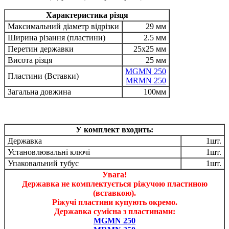
Характеристика різця
Максимальний діаметр відрізки
29 мм
Ширина різання (пластини)
2.5 мм
Перетин державки
25x25 мм
Висота різця
25 мм
MGMN 250
Пластини (Вставки)
MRMN 250
Загальна довжина
100мм
У комплект входить:
Державка
1шт.
Установлювальні ключі
1шт.
Упаковальний тубус
1шт.
Увага!
Державка не комплектується ріжучою пластиною
(вставкою).
Ріжучі пластини купують окремо.
Державка сумісна з пластинами:
MGMN 250