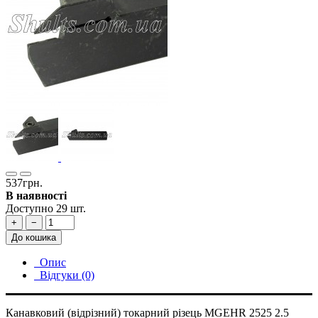
537грн.
В наявності
Доступно 29 шт.
+
−
До кошика
Опис
Відгуки (0)
Канавковий (відрізний) токарний різець MGEHR 2525 2.5