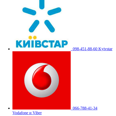
098-451-88-60 Kyivstar
066-788-41-34
Vodafone и Viber