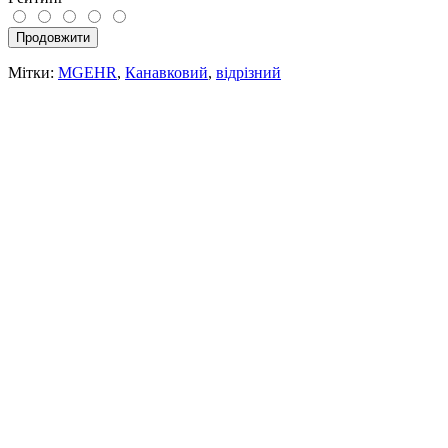
Продовжити
Мітки:
MGEHR
,
Канавковий
,
відрізний