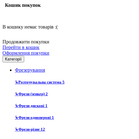
Кошик покупок
В кошику немає товарів :(
Продовжити покупки
Перейти в кошик
Оформлення покупки
Категорії
Фрезерування
↳
Розточувальна система
5
↳
Фрези (зенкер)
2
↳
Фрези дискові
1
↳
Фрези одноперові
1
↳
Фрези-різне
12