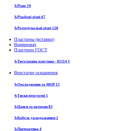
↳
Різне
19
↳
Різьбові різці
67
↳
Розточувальні різці
120
Пластины (вставки)
Вимірювач
Пластини ГОСТ
↳
Трехгранна пластина - 02114
1
Верстатне оснащення
↳
Охолодження та MOP
13
↳
Тиски верстатні
1
↳
Цанги та патрони
83
↳
Кабель укладальники
2
↳
Пневматика
4