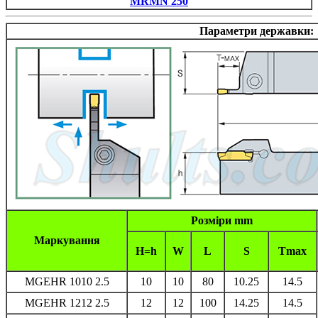
MRMN 250
Параметри державки:
Розміри mm
Маркування
H=h
W
L
S
Tmax
MGEHR 1010 2.5
10
10
80
10.25
14.5
MGEHR 1212 2.5
12
12
100
14.25
14.5