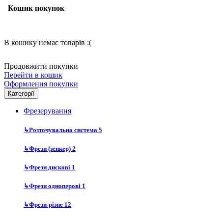
Кошик покупок
В кошику немає товарів :(
Продовжити покупки
Перейти в кошик
Оформлення покупки
Категорії
Фрезерування
↳
Розточувальна система
5
↳
Фрези (зенкер)
2
↳
Фрези дискові
1
↳
Фрези одноперові
1
↳
Фрези-різне
12