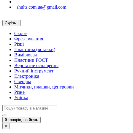
shults.com.ua@gmail.com
Скрізь
Скрізь
Фрезерування
Різці
Пластины (вставки)
Вимірювач
Пластини ГОСТ
Верстатне оснащення
Ручний інструмент
Електроніка
Свердла
Мітчики, плашки, центровки
Різне
Уцінка
0
товарів,
на
0грн.
×