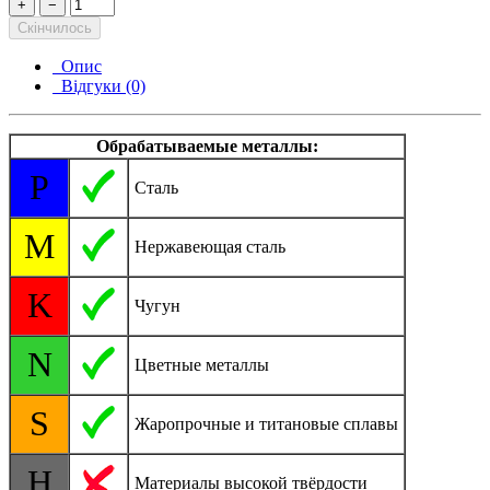
+
−
Скінчилось
Опис
Відгуки (0)
Обрабатываемые металлы:
P
Сталь
M
Нержавеющая сталь
K
Чугун
N
Цветные металлы
S
Жаропрочные и титановые сплавы
H
Материалы высокой твёрдости