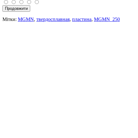
Продовжити
Мітки:
MGMN
,
твердосплавная
,
пластина
,
MGMN_250