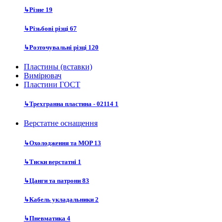
↳
Різне
19
↳
Різьбові різці
67
↳
Розточувальні різці
120
Пластины (вставки)
Вимірювач
Пластини ГОСТ
↳
Трехгранна пластина - 02114
1
Верстатне оснащення
↳
Охолодження та MOP
13
↳
Тиски верстатні
1
↳
Цанги та патрони
83
↳
Кабель укладальники
2
↳
Пневматика
4