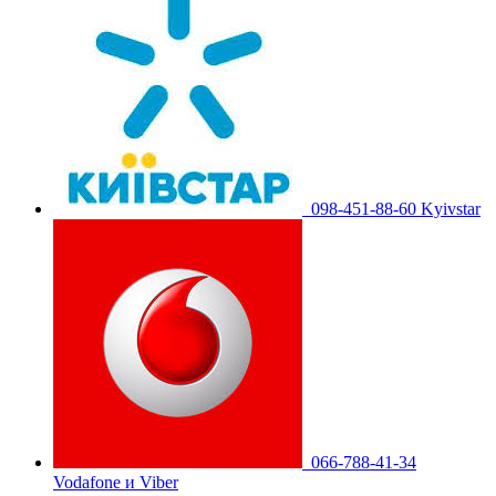
098-451-88-60 Kyivstar
066-788-41-34
Vodafone и Viber