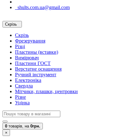
shults.com.ua@gmail.com
Скрізь
Скрізь
Фрезерування
Різці
Пластины (вставки)
Вимірювач
Пластини ГОСТ
Верстатне оснащення
Ручний інструмент
Електроніка
Свердла
Мітчики, плашки, центровки
Різне
Уцінка
0
товарів,
на
0грн.
×