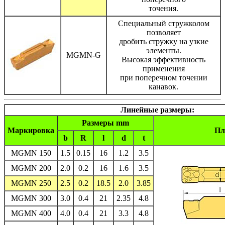
точения.
Специальный стружколом
позволяет
дробить стружку на узкие
элементы.
MGMN-G
Высокая эффективность
применения
при поперечном точении
канавок.
Линейные размеры:
Размеры mm
Маркировка
Пл
b
R
l
d
t
MGMN 150
1.5
0.15
16
1.2
3.5
MGMN 200
2.0
0.2
16
1.6
3.5
MGMN 250
2.5
0.2
18.5
2.0
3.85
MGMN 300
3.0
0.4
21
2.35
4.8
MGMN 400
4.0
0.4
21
3.3
4.8