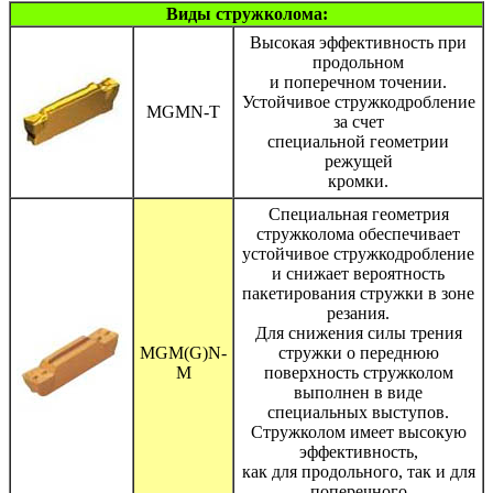
Виды стружколома:
Высокая эффективность при
продольном
и поперечном точении.
Устойчивое стружкодробление
MGMN-T
за счет
специальной геометрии
режущей
кромки.
Специальная геометрия
стружколома обеспечивает
устойчивое стружкодробление
и снижает вероятность
пакетирования стружки в зоне
резания.
Для снижения силы трения
MGM(G)N-
стружки о переднюю
M
поверхность стружколом
выполнен в виде
специальных выступов.
Стружколом имеет высокую
эффективность,
как для продольного, так и для
поперечного