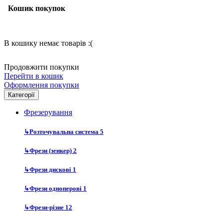
Кошик покупок
В кошику немає товарів :(
Продовжити покупки
Перейти в кошик
Оформлення покупки
Категорії
Фрезерування
↳
Розточувальна система
5
↳
Фрези (зенкер)
2
↳
Фрези дискові
1
↳
Фрези одноперові
1
↳
Фрези-різне
12