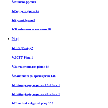
↳
Кінцеві фрези
91
↳
Радіусні фрези
47
↳
Кутові фрези
0
↳
Зі змінними вставками
18
Різці
↳
HSS (Рапід)
2
↳
ДСТУ Різці
1
↳
Запчастини для різців
84
↳
Канавкові (відрізні) різці
136
↳
Набір різців, перетин 12х12мм
1
↳
Набір різців, перетин 20х20мм
1
↳
Прохідні - підрізні різці
155