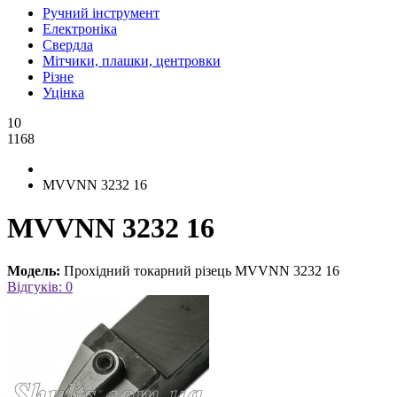
Ручний інструмент
Електроніка
Свердла
Мітчики, плашки, центровки
Різне
Уцінка
10
1168
MVVNN 3232 16
MVVNN 3232 16
Модель:
Прохідний токарний різець MVVNN 3232 16
Відгуків: 0