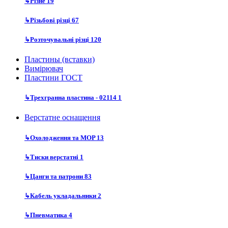
↳
Різне
19
↳
Різьбові різці
67
↳
Розточувальні різці
120
Пластины (вставки)
Вимірювач
Пластини ГОСТ
↳
Трехгранна пластина - 02114
1
Верстатне оснащення
↳
Охолодження та MOP
13
↳
Тиски верстатні
1
↳
Цанги та патрони
83
↳
Кабель укладальники
2
↳
Пневматика
4