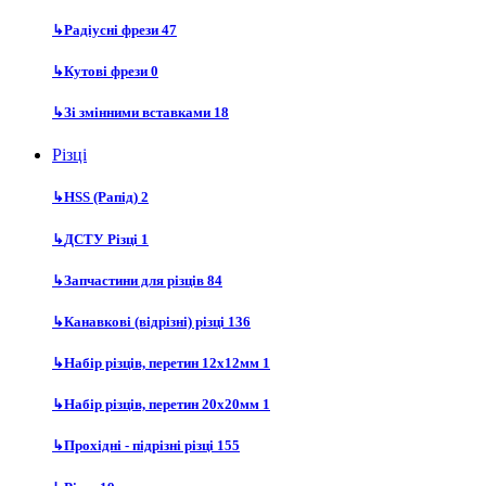
↳
Радіусні фрези
47
↳
Кутові фрези
0
↳
Зі змінними вставками
18
Різці
↳
HSS (Рапід)
2
↳
ДСТУ Різці
1
↳
Запчастини для різців
84
↳
Канавкові (відрізні) різці
136
↳
Набір різців, перетин 12х12мм
1
↳
Набір різців, перетин 20х20мм
1
↳
Прохідні - підрізні різці
155