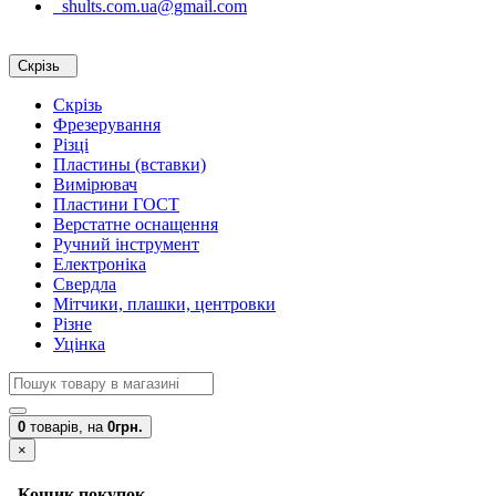
shults.com.ua@gmail.com
Скрізь
Скрізь
Фрезерування
Різці
Пластины (вставки)
Вимірювач
Пластини ГОСТ
Верстатне оснащення
Ручний інструмент
Електроніка
Свердла
Мітчики, плашки, центровки
Різне
Уцінка
0
товарів,
на
0грн.
×
Кошик покупок