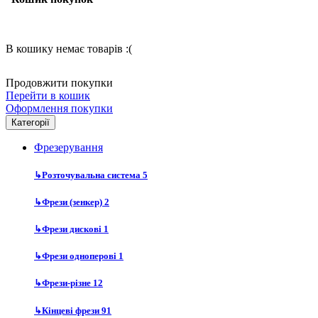
В кошику немає товарів :(
Продовжити покупки
Перейти в кошик
Оформлення покупки
Категорії
Фрезерування
↳
Розточувальна система
5
↳
Фрези (зенкер)
2
↳
Фрези дискові
1
↳
Фрези одноперові
1
↳
Фрези-різне
12
↳
Кінцеві фрези
91