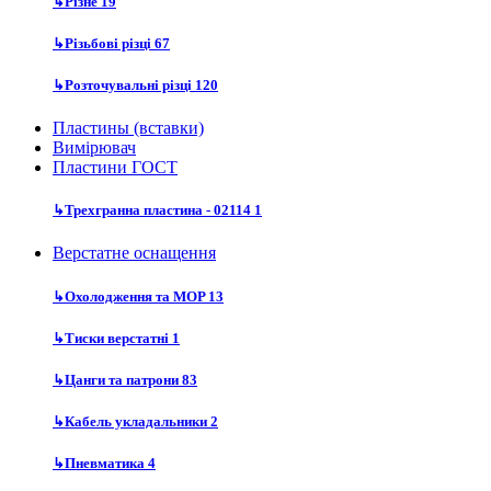
↳
Різне
19
↳
Різьбові різці
67
↳
Розточувальні різці
120
Пластины (вставки)
Вимірювач
Пластини ГОСТ
↳
Трехгранна пластина - 02114
1
Верстатне оснащення
↳
Охолодження та MOP
13
↳
Тиски верстатні
1
↳
Цанги та патрони
83
↳
Кабель укладальники
2
↳
Пневматика
4