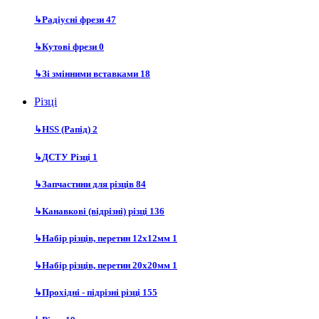
↳
Радіусні фрези
47
↳
Кутові фрези
0
↳
Зі змінними вставками
18
Різці
↳
HSS (Рапід)
2
↳
ДСТУ Різці
1
↳
Запчастини для різців
84
↳
Канавкові (відрізні) різці
136
↳
Набір різців, перетин 12х12мм
1
↳
Набір різців, перетин 20х20мм
1
↳
Прохідні - підрізні різці
155