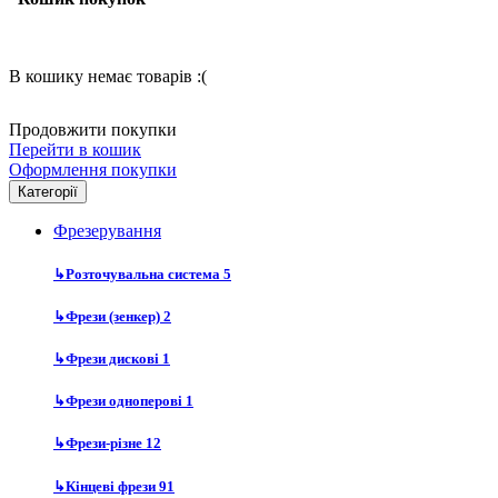
В кошику немає товарів :(
Продовжити покупки
Перейти в кошик
Оформлення покупки
Категорії
Фрезерування
↳
Розточувальна система
5
↳
Фрези (зенкер)
2
↳
Фрези дискові
1
↳
Фрези одноперові
1
↳
Фрези-різне
12
↳
Кінцеві фрези
91