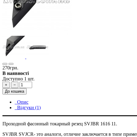
270грн.
В наявності
Доступно 1 шт.
+
−
До кошика
Опис
Відгуки (1)
Проходной фасонный токарный резец SVJBR 1616 11.
SVJBR SVJCR- это аналоги, отличие заключается в типе прим