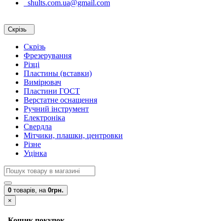
shults.com.ua@gmail.com
Скрізь
Скрізь
Фрезерування
Різці
Пластины (вставки)
Вимірювач
Пластини ГОСТ
Верстатне оснащення
Ручний інструмент
Електроніка
Свердла
Мітчики, плашки, центровки
Різне
Уцінка
0
товарів,
на
0грн.
×
Кошик покупок