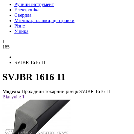
Ручний інструмент
Електроніка
Свердла
Мітчики, плашки, центровки
Різне
Уцінка
1
165
SVJBR 1616 11
SVJBR 1616 11
Модель:
Прохідний токарний різець SVJBR 1616 11
Відгуків: 1