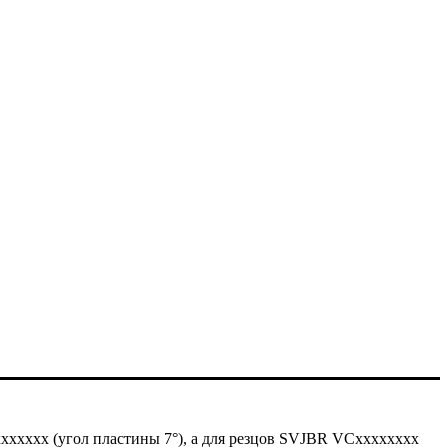
xxxxx (угол пластины 7°), а для резцов SVJBR VСxxxxxxxx