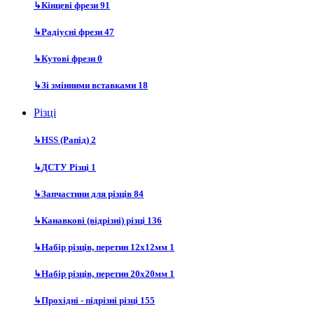
↳
Кінцеві фрези
91
↳
Радіусні фрези
47
↳
Кутові фрези
0
↳
Зі змінними вставками
18
Різці
↳
HSS (Рапід)
2
↳
ДСТУ Різці
1
↳
Запчастини для різців
84
↳
Канавкові (відрізні) різці
136
↳
Набір різців, перетин 12х12мм
1
↳
Набір різців, перетин 20х20мм
1
↳
Прохідні - підрізні різці
155