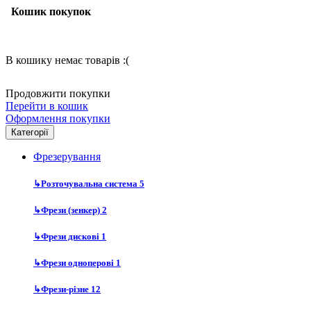
Кошик покупок
В кошику немає товарів :(
Продовжити покупки
Перейти в кошик
Оформлення покупки
Категорії
Фрезерування
↳
Розточувальна система
5
↳
Фрези (зенкер)
2
↳
Фрези дискові
1
↳
Фрези одноперові
1
↳
Фрези-різне
12