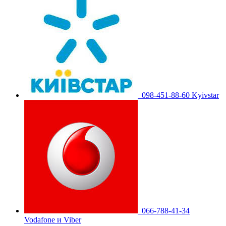
098-451-88-60 Kyivstar
066-788-41-34
Vodafone и Viber