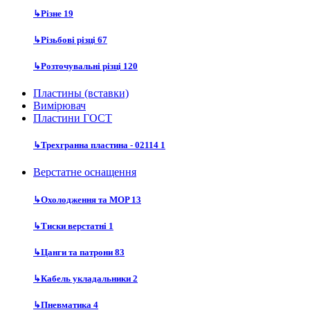
↳
Різне
19
↳
Різьбові різці
67
↳
Розточувальні різці
120
Пластины (вставки)
Вимірювач
Пластини ГОСТ
↳
Трехгранна пластина - 02114
1
Верстатне оснащення
↳
Охолодження та MOP
13
↳
Тиски верстатні
1
↳
Цанги та патрони
83
↳
Кабель укладальники
2
↳
Пневматика
4