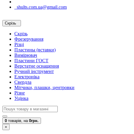
shults.com.ua@gmail.com
Скрізь
Скрізь
Фрезерування
Різці
Пластины (вставки)
Вимірювач
Пластини ГОСТ
Верстатне оснащення
Ручний інструмент
Електроніка
Свердла
Мітчики, плашки, центровки
Різне
Уцінка
0
товарів,
на
0грн.
×