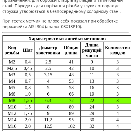
призначення, для обробки отворів вуглецевій та легованій
сталі. Підходить для нарізання різьби у глухих отворах де
стружка утворюється в безпосередньому холодному стані.
При тестах метчик не плохо себя показал при обработке
нержавейки AISI 304 (аналог 08Х18Р10).
Характеристики линейки метчиков:
Длина
Вид
Диаметр
Общая
Количество
Шаг
режущей
резьбы
хвостовика
длина
заходов
части
M2
0,4
2.5
41
9
3
M2,5
0,45
2.5
42
10
3
M3
0,5
3,15
48
11
3
M4
0,7
4
53
13
3
M5
0,8
5
58
16
3
M6
1,0
6
66
19
3
M8
1,25
6,3
72
22
3
M10
1,5
8
80
24
3
M12
1,75
9
89
29
4
M14
2,0
11,2
95
30
4
M16
2,0
12,5
102
32
4