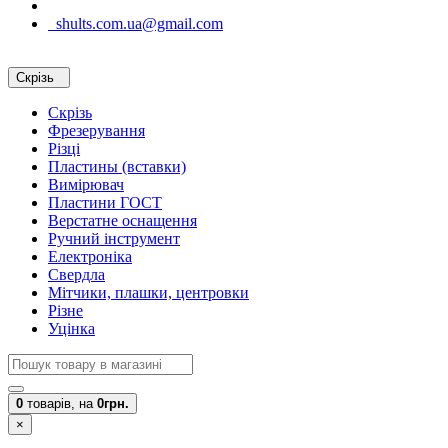
shults.com.ua@gmail.com
Скрізь
Скрізь
Фрезерування
Різці
Пластины (вставки)
Вимірювач
Пластини ГОСТ
Верстатне оснащення
Ручний інструмент
Електроніка
Свердла
Мітчики, плашки, центровки
Різне
Уцінка
0
товарів,
на
0грн.
×