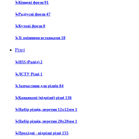
↳
Кінцеві фрези
91
↳
Радіусні фрези
47
↳
Кутові фрези
0
↳
Зі змінними вставками
18
Різці
↳
HSS (Рапід)
2
↳
ДСТУ Різці
1
↳
Запчастини для різців
84
↳
Канавкові (відрізні) різці
136
↳
Набір різців, перетин 12х12мм
1
↳
Набір різців, перетин 20х20мм
1
↳
Прохідні - підрізні різці
155