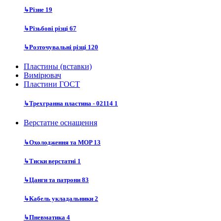
↳
Різне
19
↳
Різьбові різці
67
↳
Розточувальні різці
120
Пластины (вставки)
Вимірювач
Пластини ГОСТ
↳
Трехгранна пластина - 02114
1
Верстатне оснащення
↳
Охолодження та MOP
13
↳
Тиски верстатні
1
↳
Цанги та патрони
83
↳
Кабель укладальники
2
↳
Пневматика
4