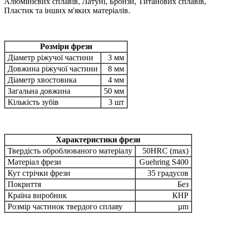
Алюмінієвих сплавів, Латуні, Бронзи, Титанових сплавів,
Пластик та інших м'яких матеріалів.
Розміри фрези
Діаметр ріжучої частини
3 мм
Довжина ріжучої частини
8 мм
Діаметр хвостовика
4 мм
Загальна довжина
50 мм
Кількість зубів
3 шт
Характеристики фрези
Твердість оброблюваного матеріалу
50HRC (max)
Матеріал фрези
Guehring S400
Кут стрічки фрези
35 градусов
Покриття
Без
Країна виробник
КНР
Розмір частинок твердого сплаву
µm