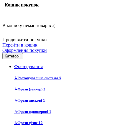
Кошик покупок
В кошику немає товарів :(
Продовжити покупки
Перейти в кошик
Оформлення покупки
Категорії
Фрезерування
↳
Розточувальна система
5
↳
Фрези (зенкер)
2
↳
Фрези дискові
1
↳
Фрези одноперові
1
↳
Фрези-різне
12