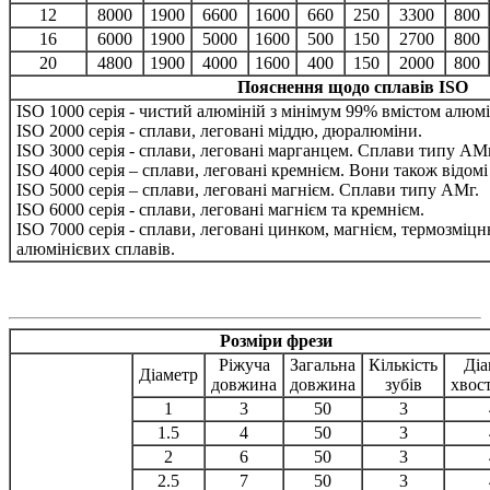
12
8000
1900
6600
1600
660
250
3300
800
16
6000
1900
5000
1600
500
150
2700
800
20
4800
1900
4000
1600
400
150
2000
800
Пояснення щодо сплавів ISO
ISO 1000 серія - чистий алюміній з мінімум 99% вмістом алюмі
ISO 2000 серія - сплави, леговані міддю, дюралюміни.
ISO 3000 серія - сплави, леговані марганцем. Сплави типу АМ
ISO 4000 серія – сплави, леговані кремнієм. Вони також відомі
ISO 5000 серія – сплави, леговані магнієм. Сплави типу АМг.
ISO 6000 серія - сплави, леговані магнієм та кремнієм.
ISO 7000 серія - сплави, леговані цинком, магнієм, термозміцн
алюмінієвих сплавів.
Розміри фрези
Ріжуча
Загальна
Кількість
Діа
Діаметр
довжина
довжина
зубів
хвос
1
3
50
3
1.5
4
50
3
2
6
50
3
2.5
7
50
3