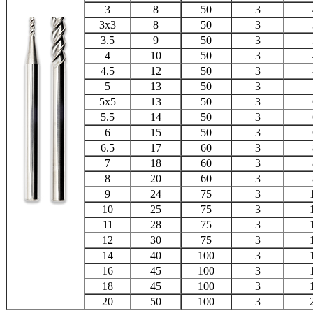
3
8
50
3
3x3
8
50
3
3.5
9
50
3
4
10
50
3
4.5
12
50
3
5
13
50
3
5x5
13
50
3
5.5
14
50
3
6
15
50
3
6.5
17
60
3
7
18
60
3
8
20
60
3
9
24
75
3
10
25
75
3
11
28
75
3
12
30
75
3
14
40
100
3
16
45
100
3
18
45
100
3
20
50
100
3