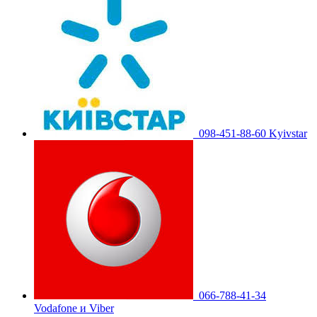
098-451-88-60 Kyivstar
066-788-41-34
Vodafone и Viber