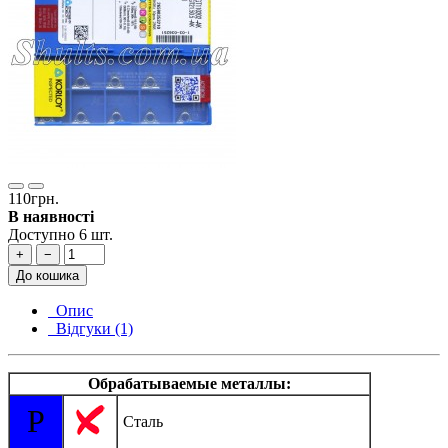
110грн.
В наявності
Доступно 6 шт.
+
−
До кошика
Опис
Відгуки (1)
Обрабатываемые металлы:
P
Сталь