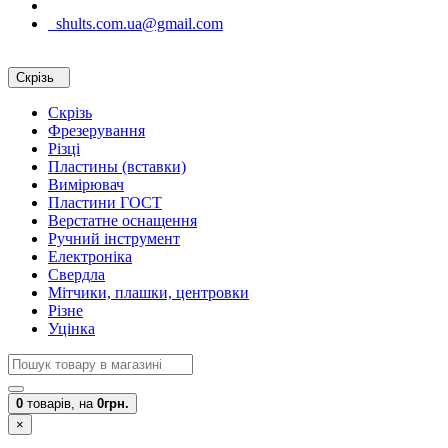
shults.com.ua@gmail.com
Скрізь
Скрізь
Фрезерування
Різці
Пластины (вставки)
Вимірювач
Пластини ГОСТ
Верстатне оснащення
Ручний інструмент
Електроніка
Свердла
Мітчики, плашки, центровки
Різне
Уцінка
0
товарів,
на
0грн.
×