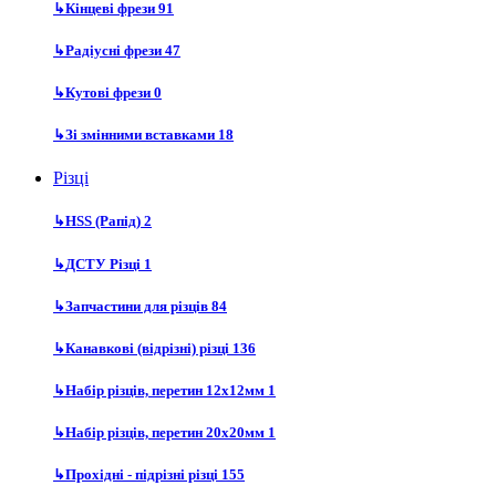
↳
Кінцеві фрези
91
↳
Радіусні фрези
47
↳
Кутові фрези
0
↳
Зі змінними вставками
18
Різці
↳
HSS (Рапід)
2
↳
ДСТУ Різці
1
↳
Запчастини для різців
84
↳
Канавкові (відрізні) різці
136
↳
Набір різців, перетин 12х12мм
1
↳
Набір різців, перетин 20х20мм
1
↳
Прохідні - підрізні різці
155