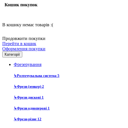
Кошик покупок
В кошику немає товарів :(
Продовжити покупки
Перейти в кошик
Оформлення покупки
Категорії
Фрезерування
↳
Розточувальна система
5
↳
Фрези (зенкер)
2
↳
Фрези дискові
1
↳
Фрези одноперові
1
↳
Фрези-різне
12