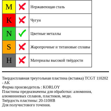
M
Нержавеющая сталь
K
Чугун
N
Цветные металлы
S
Жаропрочные и титановые сплавы
H
Материалы высокой твёрдости
Твердосплавная треугольная пластина (вставка) TCGT 110202
- AK
Фирма производитель : KORLOY
Пластины предназначены для обработки: алюминия,
алюминиевых сплавов, пластиков, меди.
Твёрдость пластины: 20-110HB
Для получистового точения.