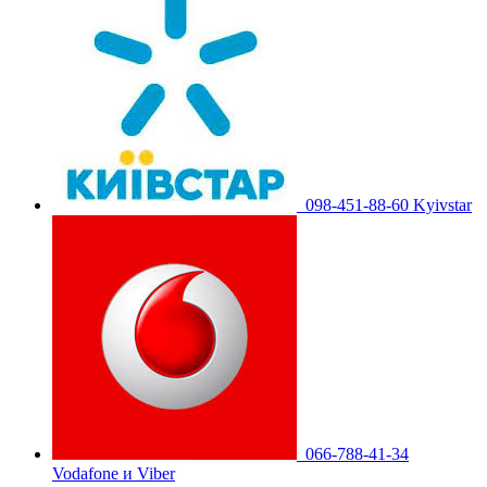
098-451-88-60 Kyivstar
066-788-41-34
Vodafone и Viber