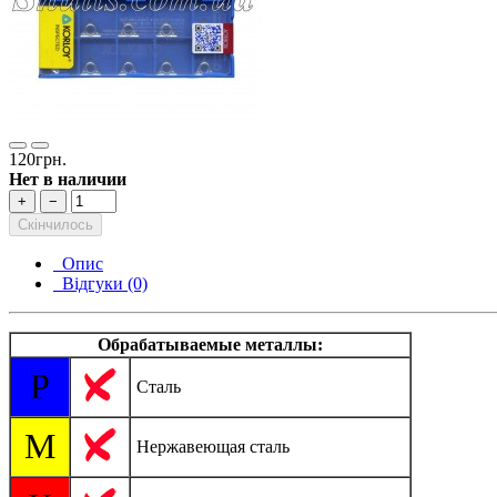
120грн.
Нет в наличии
+
−
Скінчилось
Опис
Відгуки (0)
Обрабатываемые металлы:
P
Сталь
M
Нержавеющая сталь