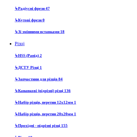
↳
Радіусні фрези
47
↳
Кутові фрези
0
↳
Зі змінними вставками
18
Різці
↳
HSS (Рапід)
2
↳
ДСТУ Різці
1
↳
Запчастини для різців
84
↳
Канавкові (відрізні) різці
136
↳
Набір різців, перетин 12х12мм
1
↳
Набір різців, перетин 20х20мм
1
↳
Прохідні - підрізні різці
155