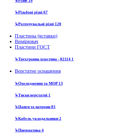
↳
Різне
19
↳
Різьбові різці
67
↳
Розточувальні різці
120
Пластины (вставки)
Вимірювач
Пластини ГОСТ
↳
Трехгранна пластина - 02114
1
Верстатне оснащення
↳
Охолодження та MOP
13
↳
Тиски верстатні
1
↳
Цанги та патрони
83
↳
Кабель укладальники
2
↳
Пневматика
4