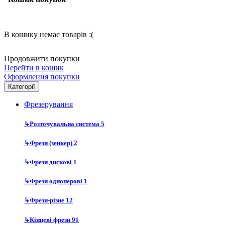
В кошику немає товарів :(
Продовжити покупки
Перейти в кошик
Оформлення покупки
Категорії
Фрезерування
↳
Розточувальна система
5
↳
Фрези (зенкер)
2
↳
Фрези дискові
1
↳
Фрези одноперові
1
↳
Фрези-різне
12
↳
Кінцеві фрези
91