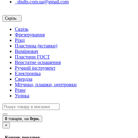
shults.com.ua@gmail.com
Скрізь
Скрізь
Фрезерування
Різці
Пластины (вставки)
Вимірювач
Пластини ГОСТ
Верстатне оснащення
Ручний інструмент
Електроніка
Свердла
Мітчики, плашки, центровки
Різне
Уцінка
0
товарів,
на
0грн.
×
Кошик покупок