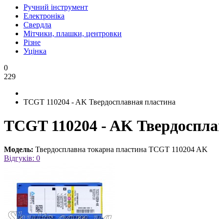
Ручний інструмент
Електроніка
Свердла
Мітчики, плашки, центровки
Різне
Уцінка
0
229
TCGT 110204 - AK Твердосплавная пластина
TCGT 110204 - AK Твердоспла
Модель:
Твердосплавна токарна пластина TCGT 110204 AK
Відгуків: 0