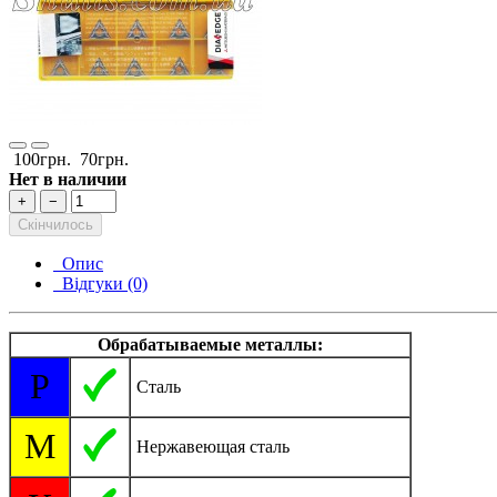
100грн.
70грн.
Нет в наличии
+
−
Скінчилось
Опис
Відгуки (0)
Обрабатываемые металлы:
P
Сталь
M
Нержавеющая сталь