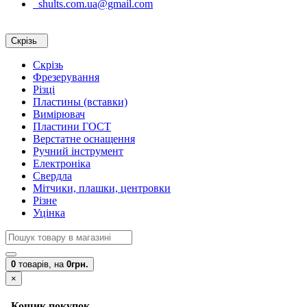
shults.com.ua@gmail.com
Скрізь
Скрізь
Фрезерування
Різці
Пластины (вставки)
Вимірювач
Пластини ГОСТ
Верстатне оснащення
Ручний інструмент
Електроніка
Свердла
Мітчики, плашки, центровки
Різне
Уцінка
0
товарів,
на
0грн.
×
Кошик покупок