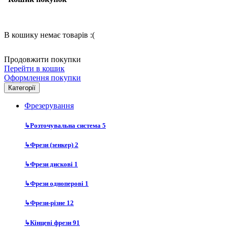
В кошику немає товарів :(
Продовжити покупки
Перейти в кошик
Оформлення покупки
Категорії
Фрезерування
↳
Розточувальна система
5
↳
Фрези (зенкер)
2
↳
Фрези дискові
1
↳
Фрези одноперові
1
↳
Фрези-різне
12
↳
Кінцеві фрези
91