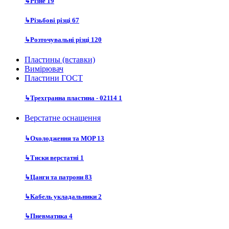
↳
Різне
19
↳
Різьбові різці
67
↳
Розточувальні різці
120
Пластины (вставки)
Вимірювач
Пластини ГОСТ
↳
Трехгранна пластина - 02114
1
Верстатне оснащення
↳
Охолодження та MOP
13
↳
Тиски верстатні
1
↳
Цанги та патрони
83
↳
Кабель укладальники
2
↳
Пневматика
4