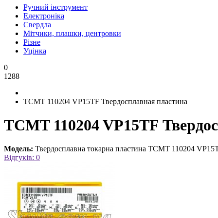
Ручний інструмент
Електроніка
Свердла
Мітчики, плашки, центровки
Різне
Уцінка
0
1288
TCMT 110204 VP15TF Твердосплавная пластина
TCMT 110204 VP15TF Твердос
Модель:
Твердосплавна токарна пластина TCMT 110204 VP15
Відгуків: 0