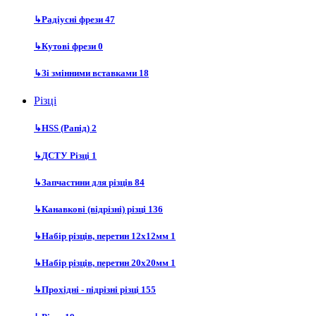
↳
Радіусні фрези
47
↳
Кутові фрези
0
↳
Зі змінними вставками
18
Різці
↳
HSS (Рапід)
2
↳
ДСТУ Різці
1
↳
Запчастини для різців
84
↳
Канавкові (відрізні) різці
136
↳
Набір різців, перетин 12х12мм
1
↳
Набір різців, перетин 20х20мм
1
↳
Прохідні - підрізні різці
155