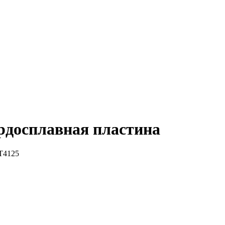
досплавная пластина
T4125