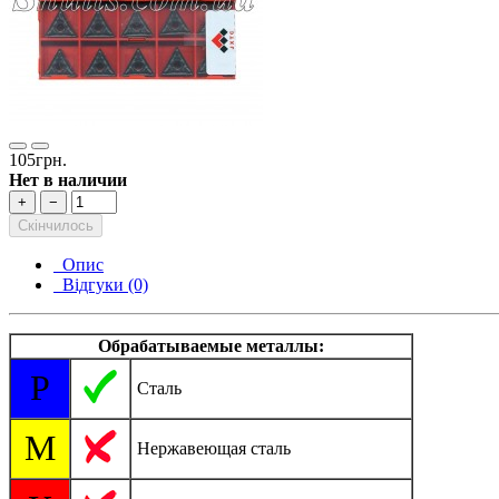
105грн.
Нет в наличии
+
−
Скінчилось
Опис
Відгуки (0)
Обрабатываемые металлы:
P
Сталь
M
Нержавеющая сталь