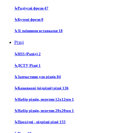
↳
Радіусні фрези
47
↳
Кутові фрези
0
↳
Зі змінними вставками
18
Різці
↳
HSS (Рапід)
2
↳
ДСТУ Різці
1
↳
Запчастини для різців
84
↳
Канавкові (відрізні) різці
136
↳
Набір різців, перетин 12х12мм
1
↳
Набір різців, перетин 20х20мм
1
↳
Прохідні - підрізні різці
155