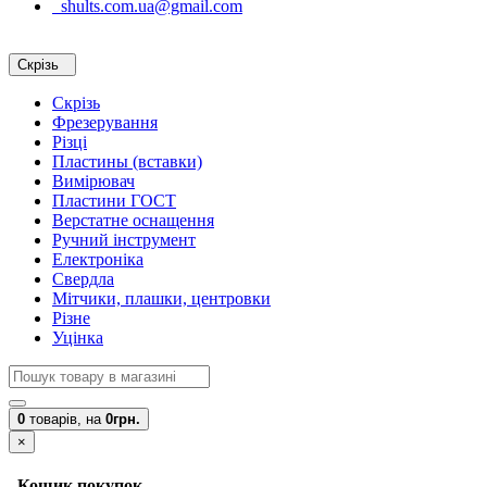
shults.com.ua@gmail.com
Скрізь
Скрізь
Фрезерування
Різці
Пластины (вставки)
Вимірювач
Пластини ГОСТ
Верстатне оснащення
Ручний інструмент
Електроніка
Свердла
Мітчики, плашки, центровки
Різне
Уцінка
0
товарів,
на
0грн.
×
Кошик покупок