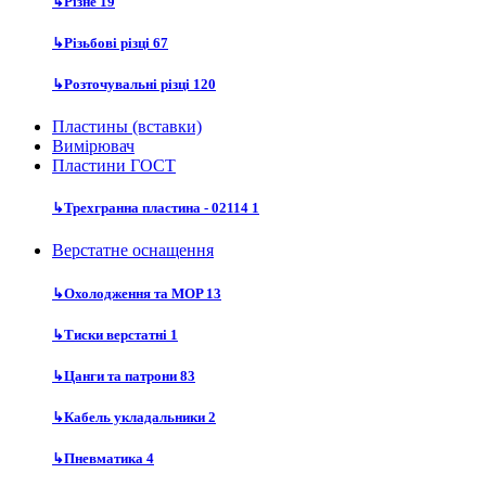
↳
Різне
19
↳
Різьбові різці
67
↳
Розточувальні різці
120
Пластины (вставки)
Вимірювач
Пластини ГОСТ
↳
Трехгранна пластина - 02114
1
Верстатне оснащення
↳
Охолодження та MOP
13
↳
Тиски верстатні
1
↳
Цанги та патрони
83
↳
Кабель укладальники
2
↳
Пневматика
4