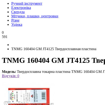
Ручний інструмент
Електроніка
Свердла
Мітчики, плашки, центровки
Різне
Уцінка
0
591
TNMG 160404 GM JT4125 Твердосплавная пластина
TNMG 160404 GM JT4125 Твер
Модель:
Твердосплавна токарна пластина TNMG 160404 GM J
Відгуків: 0