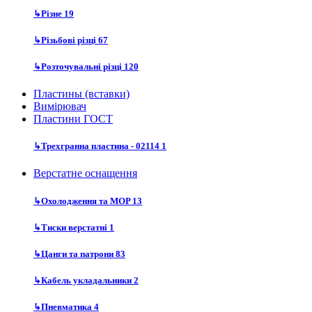
↳
Різне
19
↳
Різьбові різці
67
↳
Розточувальні різці
120
Пластины (вставки)
Вимірювач
Пластини ГОСТ
↳
Трехгранна пластина - 02114
1
Верстатне оснащення
↳
Охолодження та MOP
13
↳
Тиски верстатні
1
↳
Цанги та патрони
83
↳
Кабель укладальники
2
↳
Пневматика
4