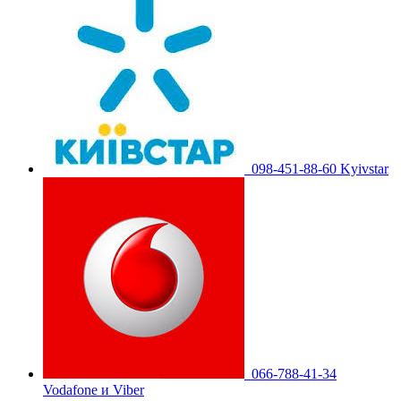
098-451-88-60 Kyivstar
066-788-41-34
Vodafone и Viber