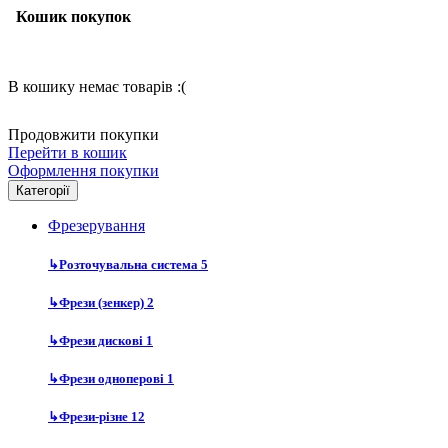
Кошик покупок
В кошику немає товарів :(
Продовжити покупки
Перейти в кошик
Оформлення покупки
Категорії
Фрезерування
↳
Розточувальна система
5
↳
Фрези (зенкер)
2
↳
Фрези дискові
1
↳
Фрези одноперові
1
↳
Фрези-різне
12