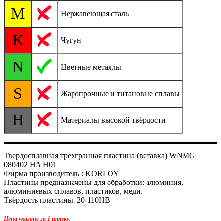
M
Нержавеющая сталь
K
Чугун
N
Цветные металлы
S
Жаропрочные и титановые сплавы
H
Материалы высокой твёрдости
Твердосплавная трехгранная пластина (вставка) WNMG
080402 HA H01
Фирма производитель : KORLOY
Пластины предназначены для обработки: алюминия,
алюминиевых сплавов, пластиков, меди.
Твёрдость пластины: 20-110HB
Цена указана за 1 штуку.