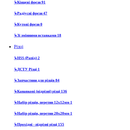
↳
Кінцеві фрези
91
↳
Радіусні фрези
47
↳
Кутові фрези
0
↳
Зі змінними вставками
18
Різці
↳
HSS (Рапід)
2
↳
ДСТУ Різці
1
↳
Запчастини для різців
84
↳
Канавкові (відрізні) різці
136
↳
Набір різців, перетин 12х12мм
1
↳
Набір різців, перетин 20х20мм
1
↳
Прохідні - підрізні різці
155