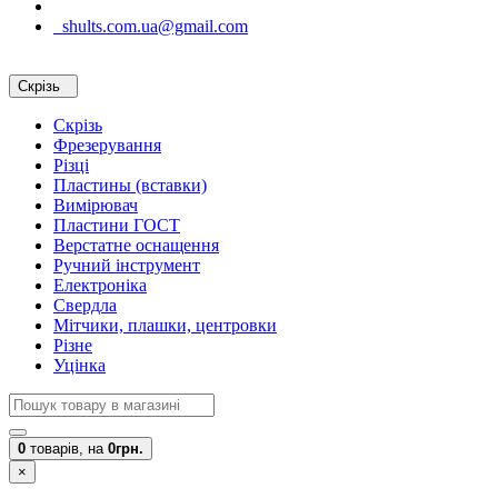
shults.com.ua@gmail.com
Скрізь
Скрізь
Фрезерування
Різці
Пластины (вставки)
Вимірювач
Пластини ГОСТ
Верстатне оснащення
Ручний інструмент
Електроніка
Свердла
Мітчики, плашки, центровки
Різне
Уцінка
0
товарів,
на
0грн.
×