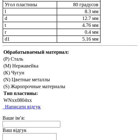
Угол пластины
80 градусов
l
8.3 мм
d
12.7 мм
t
4.76 мм
r
0.4 мм
d1
5.16 мм
Обрабатываемый материал:
(P) Сталь
(М) Нержавейка
(К) Чугун
(N) Цветные металлы
(S) Жаропрочные материалы
Тип пластины:
WNxx0804xx
Написати відгук
Ваше ім’я:
Ваш відгук