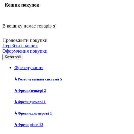
Кошик покупок
В кошику немає товарів :(
Продовжити покупки
Перейти в кошик
Оформлення покупки
Категорії
Фрезерування
↳
Розточувальна система
5
↳
Фрези (зенкер)
2
↳
Фрези дискові
1
↳
Фрези одноперові
1
↳
Фрези-різне
12