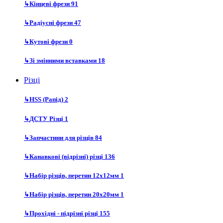
↳
Кінцеві фрези
91
↳
Радіусні фрези
47
↳
Кутові фрези
0
↳
Зі змінними вставками
18
Різці
↳
HSS (Рапід)
2
↳
ДСТУ Різці
1
↳
Запчастини для різців
84
↳
Канавкові (відрізні) різці
136
↳
Набір різців, перетин 12х12мм
1
↳
Набір різців, перетин 20х20мм
1
↳
Прохідні - підрізні різці
155