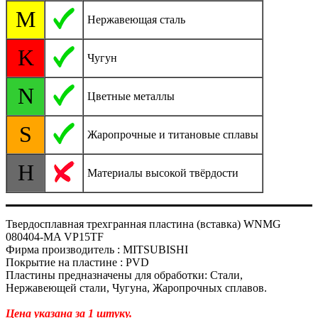
M
Нержавеющая сталь
K
Чугун
N
Цветные металлы
S
Жаропрочные и титановые сплавы
H
Материалы высокой твёрдости
Твердосплавная трехгранная пластина (вставка) WNMG
080404-MA VP15TF
Фирма производитель : MITSUBISHI
Покрытие на пластине : PVD
Пластины предназначены для обработки: Стали,
Нержавеющей стали, Чугуна, Жаропрочных сплавов.
Цена указана за 1 штуку.