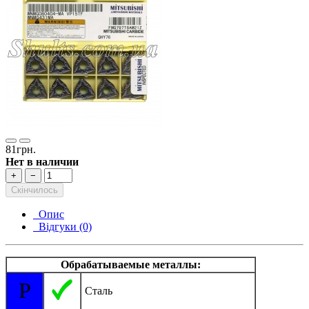
81грн.
Нет в наличии
+
−
Скінчилось
Опис
Відгуки (0)
Обрабатываемые металлы:
P
Сталь