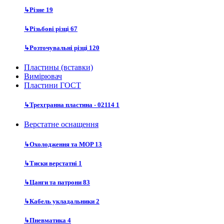
↳
Різне
19
↳
Різьбові різці
67
↳
Розточувальні різці
120
Пластины (вставки)
Вимірювач
Пластини ГОСТ
↳
Трехгранна пластина - 02114
1
Верстатне оснащення
↳
Охолодження та MOP
13
↳
Тиски верстатні
1
↳
Цанги та патрони
83
↳
Кабель укладальники
2
↳
Пневматика
4