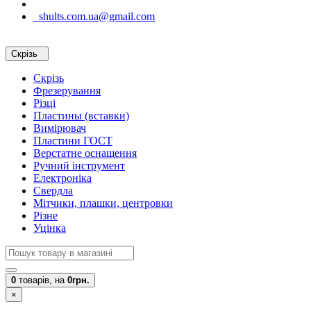
shults.com.ua@gmail.com
Скрізь
Скрізь
Фрезерування
Різці
Пластины (вставки)
Вимірювач
Пластини ГОСТ
Верстатне оснащення
Ручний інструмент
Електроніка
Свердла
Мітчики, плашки, центровки
Різне
Уцінка
0
товарів,
на
0грн.
×