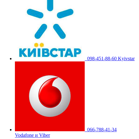
098-451-88-60 Kyivstar
066-788-41-34
Vodafone и Viber