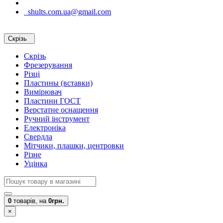
shults.com.ua@gmail.com
Скрізь
Скрізь
Фрезерування
Різці
Пластины (вставки)
Вимірювач
Пластини ГОСТ
Верстатне оснащення
Ручний інструмент
Електроніка
Свердла
Мітчики, плашки, центровки
Різне
Уцінка
0
товарів,
на
0грн.
×