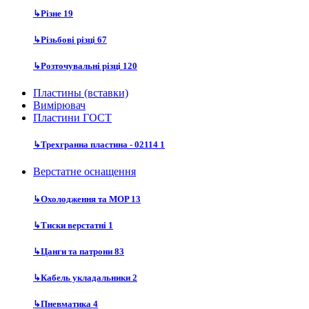
↳
Різне
19
↳
Різьбові різці
67
↳
Розточувальні різці
120
Пластины (вставки)
Вимірювач
Пластини ГОСТ
↳
Трехгранна пластина - 02114
1
Верстатне оснащення
↳
Охолодження та MOP
13
↳
Тиски верстатні
1
↳
Цанги та патрони
83
↳
Кабель укладальники
2
↳
Пневматика
4