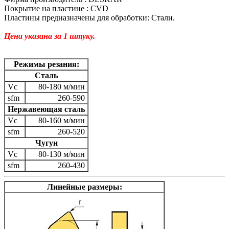
Покрытие на пластине : CVD
Пластины предназначены для обработки: Стали.
Цена указана за 1 штуку.
Режимы резания:
Сталь
Vc
80-180 м/мин
sfm
260-590
Нержавеющая сталь
Vc
80-160 м/мин
sfm
260-520
Чугун
Vc
80-130 м/мин
sfm
260-430
Линейные размеры: