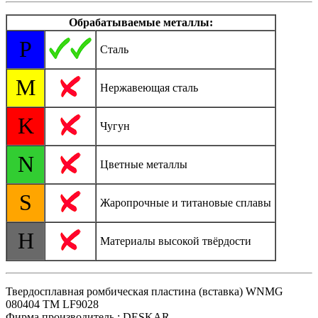
Обрабатываемые металлы:
P
Сталь
M
Нержавеющая сталь
K
Чугун
N
Цветные металлы
S
Жаропрочные и титановые сплавы
H
Материалы высокой твёрдости
Твердосплавная ромбическая пластина (вставка) WNMG
080404 TM LF9028
Фирма производитель : DESKAR