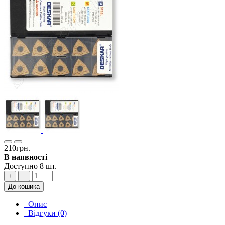
210грн.
В наявності
Доступно 8 шт.
+
−
До кошика
Опис
Відгуки (0)