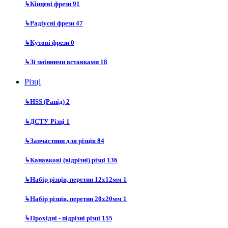
↳
Кінцеві фрези
91
↳
Радіусні фрези
47
↳
Кутові фрези
0
↳
Зі змінними вставками
18
Різці
↳
HSS (Рапід)
2
↳
ДСТУ Різці
1
↳
Запчастини для різців
84
↳
Канавкові (відрізні) різці
136
↳
Набір різців, перетин 12х12мм
1
↳
Набір різців, перетин 20х20мм
1
↳
Прохідні - підрізні різці
155