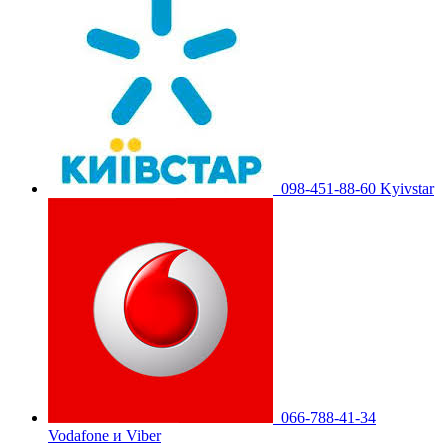
098-451-88-60 Kyivstar
066-788-41-34
Vodafone и Viber