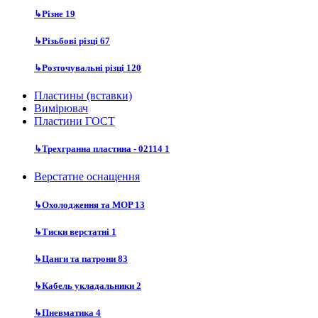
↳
Різне
19
↳
Різьбові різці
67
↳
Розточувальні різці
120
Пластины (вставки)
Вимірювач
Пластини ГОСТ
↳
Трехгранна пластина - 02114
1
Верстатне оснащення
↳
Охолодження та MOP
13
↳
Тиски верстатні
1
↳
Цанги та патрони
83
↳
Кабель укладальники
2
↳
Пневматика
4