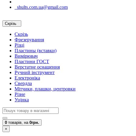
shults.com.ua@gmail.com
Скрізь
Скрізь
Фрезерування
Різці
Пластины (вставки)
Вимірювач
Пластини ГОСТ
Верстатне оснащення
Ручний інструмент
Електроніка
Свердла
Мітчики, плашки, центровки
Різне
Уцінка
0
товарів,
на
0грн.
×