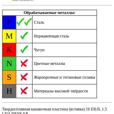
Обрабатываемые металлы:
P
Сталь
M
Нержавеющая сталь
K
Чугун
N
Цветные металлы
S
Жаропрочные и титановые сплавы
H
Материалы высокой твёрдости
Твердосплавная канавочная пластина (вставка) 16 ER/IL 1.5
LDA DESKAR