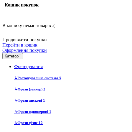
Кошик покупок
В кошику немає товарів :(
Продовжити покупки
Перейти в кошик
Оформлення покупки
Категорії
Фрезерування
↳
Розточувальна система
5
↳
Фрези (зенкер)
2
↳
Фрези дискові
1
↳
Фрези одноперові
1
↳
Фрези-різне
12