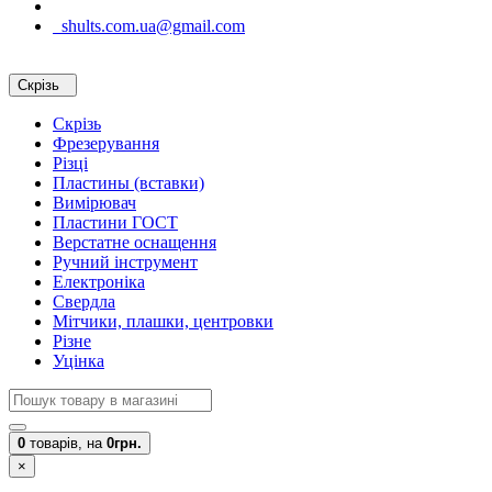
shults.com.ua@gmail.com
Скрізь
Скрізь
Фрезерування
Різці
Пластины (вставки)
Вимірювач
Пластини ГОСТ
Верстатне оснащення
Ручний інструмент
Електроніка
Свердла
Мітчики, плашки, центровки
Різне
Уцінка
0
товарів,
на
0грн.
×