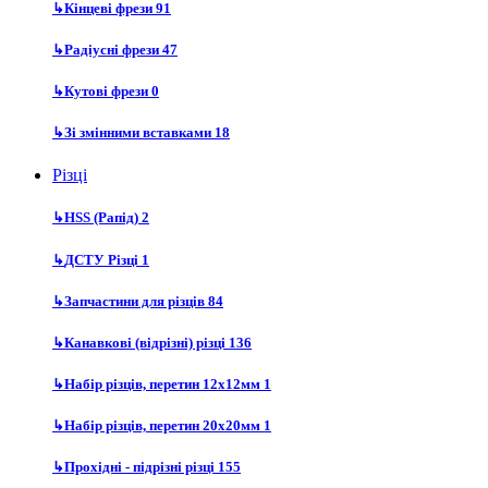
↳
Кінцеві фрези
91
↳
Радіусні фрези
47
↳
Кутові фрези
0
↳
Зі змінними вставками
18
Різці
↳
HSS (Рапід)
2
↳
ДСТУ Різці
1
↳
Запчастини для різців
84
↳
Канавкові (відрізні) різці
136
↳
Набір різців, перетин 12х12мм
1
↳
Набір різців, перетин 20х20мм
1
↳
Прохідні - підрізні різці
155