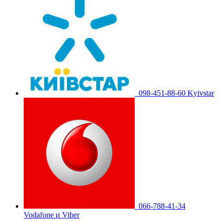
098-451-88-60 Kyivstar
066-788-41-34
Vodafone и Viber