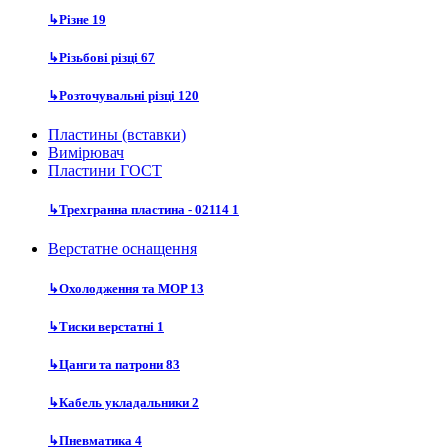
↳
Різне
19
↳
Різьбові різці
67
↳
Розточувальні різці
120
Пластины (вставки)
Вимірювач
Пластини ГОСТ
↳
Трехгранна пластина - 02114
1
Верстатне оснащення
↳
Охолодження та MOP
13
↳
Тиски верстатні
1
↳
Цанги та патрони
83
↳
Кабель укладальники
2
↳
Пневматика
4