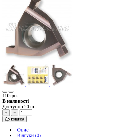
110грн.
В наявності
Доступно 20 шт.
+
−
До кошика
Опис
Відгуки (0)