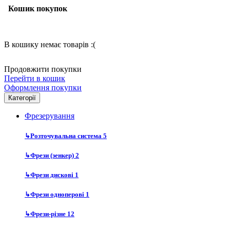
Кошик покупок
В кошику немає товарів :(
Продовжити покупки
Перейти в кошик
Оформлення покупки
Категорії
Фрезерування
↳
Розточувальна система
5
↳
Фрези (зенкер)
2
↳
Фрези дискові
1
↳
Фрези одноперові
1
↳
Фрези-різне
12