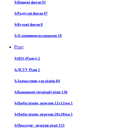
↳
Кінцеві фрези
91
↳
Радіусні фрези
47
↳
Кутові фрези
0
↳
Зі змінними вставками
18
Різці
↳
HSS (Рапід)
2
↳
ДСТУ Різці
1
↳
Запчастини для різців
84
↳
Канавкові (відрізні) різці
136
↳
Набір різців, перетин 12х12мм
1
↳
Набір різців, перетин 20х20мм
1
↳
Прохідні - підрізні різці
155