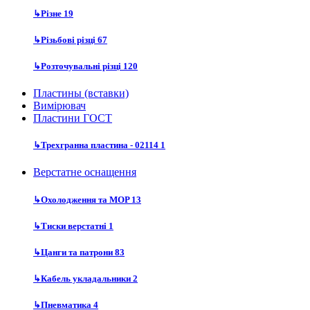
↳
Різне
19
↳
Різьбові різці
67
↳
Розточувальні різці
120
Пластины (вставки)
Вимірювач
Пластини ГОСТ
↳
Трехгранна пластина - 02114
1
Верстатне оснащення
↳
Охолодження та MOP
13
↳
Тиски верстатні
1
↳
Цанги та патрони
83
↳
Кабель укладальники
2
↳
Пневматика
4