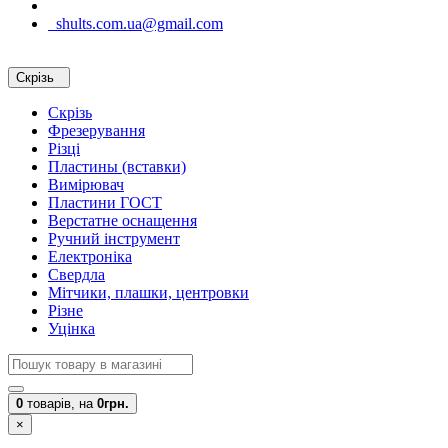
shults.com.ua@gmail.com
Скрізь
Скрізь
Фрезерування
Різці
Пластины (вставки)
Вимірювач
Пластини ГОСТ
Верстатне оснащення
Ручний інструмент
Електроніка
Свердла
Мітчики, плашки, центровки
Різне
Уцінка
0
товарів,
на
0грн.
×