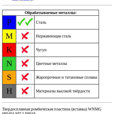
Обрабатываемые металлы:
P
Сталь
M
Нержавеющая сталь
K
Чугун
N
Цветные металлы
S
Жаропрочные и титановые сплавы
H
Материалы высокой твёрдости
Твердосплавная ромбическая пластина (вставка) WNMG
080404 MT LF9018