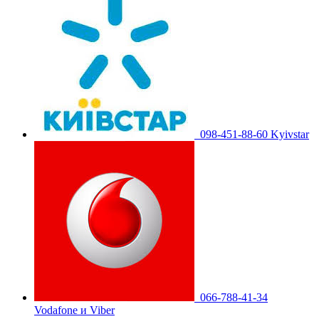
098-451-88-60 Kyivstar
066-788-41-34
Vodafone и Viber