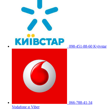
098-451-88-60 Kyivstar
066-788-41-34
Vodafone и Viber