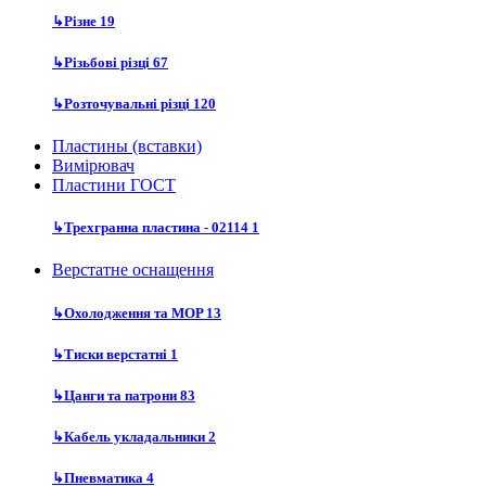
↳
Різне
19
↳
Різьбові різці
67
↳
Розточувальні різці
120
Пластины (вставки)
Вимірювач
Пластини ГОСТ
↳
Трехгранна пластина - 02114
1
Верстатне оснащення
↳
Охолодження та MOP
13
↳
Тиски верстатні
1
↳
Цанги та патрони
83
↳
Кабель укладальники
2
↳
Пневматика
4