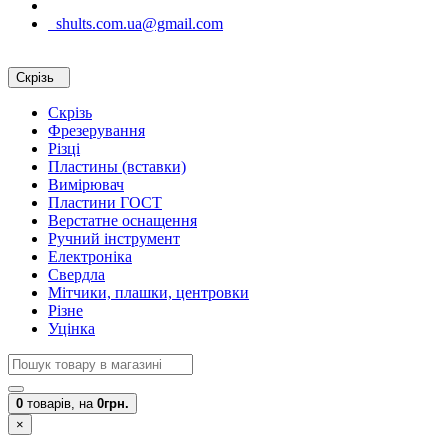
shults.com.ua@gmail.com
Скрізь
Скрізь
Фрезерування
Різці
Пластины (вставки)
Вимірювач
Пластини ГОСТ
Верстатне оснащення
Ручний інструмент
Електроніка
Свердла
Мітчики, плашки, центровки
Різне
Уцінка
0
товарів,
на
0грн.
×