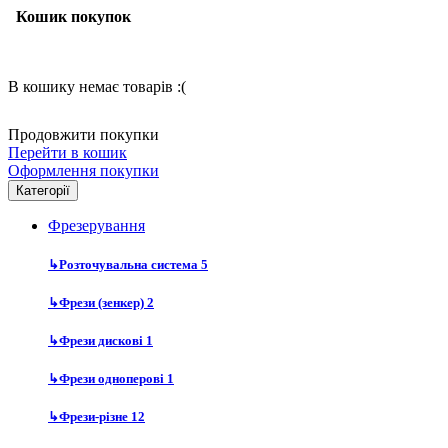
Кошик покупок
В кошику немає товарів :(
Продовжити покупки
Перейти в кошик
Оформлення покупки
Категорії
Фрезерування
↳
Розточувальна система
5
↳
Фрези (зенкер)
2
↳
Фрези дискові
1
↳
Фрези одноперові
1
↳
Фрези-різне
12