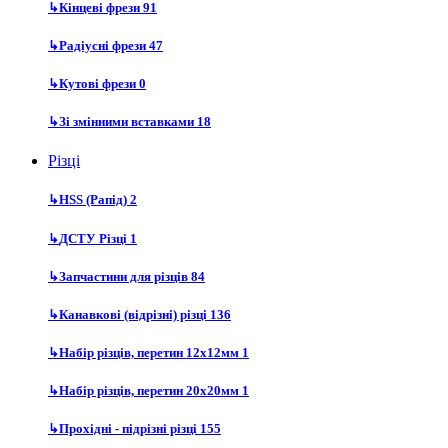
↳
Кінцеві фрези
91
↳
Радіусні фрези
47
↳
Кутові фрези
0
↳
Зі змінними вставками
18
Різці
↳
HSS (Рапід)
2
↳
ДСТУ Різці
1
↳
Запчастини для різців
84
↳
Канавкові (відрізні) різці
136
↳
Набір різців, перетин 12х12мм
1
↳
Набір різців, перетин 20х20мм
1
↳
Прохідні - підрізні різці
155