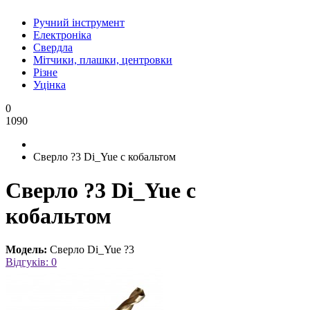
Ручний інструмент
Електроніка
Свердла
Мітчики, плашки, центровки
Різне
Уцінка
0
1090
Сверло ?3 Di_Yue с кобальтом
Сверло ?3 Di_Yue с
кобальтом
Модель:
Сверло Di_Yue ?3
Відгуків: 0