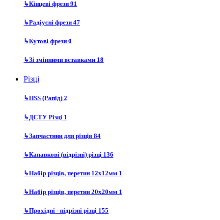
↳
Кінцеві фрези
91
↳
Радіусні фрези
47
↳
Кутові фрези
0
↳
Зі змінними вставками
18
Різці
↳
HSS (Рапід)
2
↳
ДСТУ Різці
1
↳
Запчастини для різців
84
↳
Канавкові (відрізні) різці
136
↳
Набір різців, перетин 12х12мм
1
↳
Набір різців, перетин 20х20мм
1
↳
Прохідні - підрізні різці
155