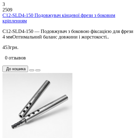
3
2509
C12-SLD4-150 Подовжувач кінцевої фрези з боковим
кріпленням
C12-SLD4-150 — Подовжувач з боковою фіксацією для фрези
4 ммОптимальний баланс довжини і жорстокості..
453грн.
0 отзывов
До кошика