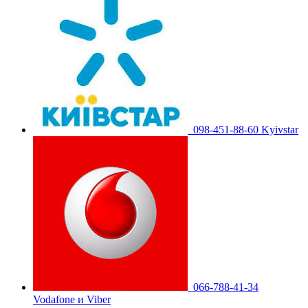
098-451-88-60 Kyivstar
066-788-41-34
Vodafone и Viber