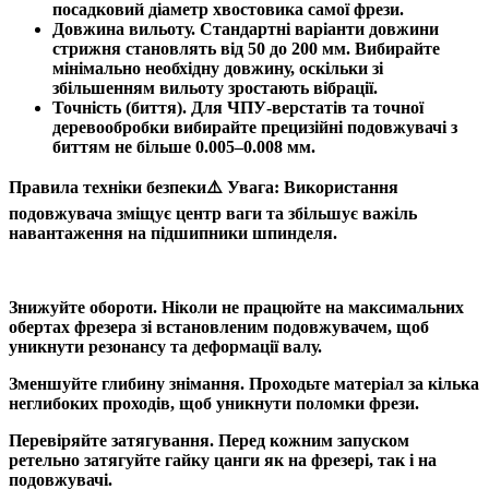
посадковий діаметр хвостовика самої фрези.
Довжина вильоту. Стандартні варіанти довжини
стрижня становлять від 50 до 200 мм. Вибирайте
мінімально необхідну довжину, оскільки зі
збільшенням вильоту зростають вібрації.
Точність (биття). Для ЧПУ-верстатів та точної
деревообробки вибирайте прецизійні подовжувачі з
биттям не більше 0.005–0.008 мм.
Правила техніки безпеки⚠️ Увага: Використання
подовжувача зміщує центр ваги та збільшує важіль
навантаження на підшипники шпинделя.
Знижуйте обороти. Ніколи не працюйте на максимальних
обертах фрезера зі встановленим подовжувачем, щоб
уникнути резонансу та деформації валу.
Зменшуйте глибину знімання. Проходьте матеріал за кілька
неглибоких проходів, щоб уникнути поломки фрези.
Перевіряйте затягування. Перед кожним запуском
ретельно затягуйте гайку цанги як на фрезері, так і на
подовжувачі.