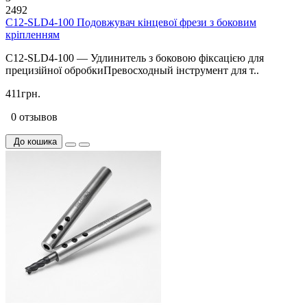
2492
C12-SLD4-100 Подовжувач кінцевої фрези з боковим
кріпленням
C12-SLD4-100 — Удлинитель з боковою фіксацією для
прецизійної обробкиПревосходный інструмент для т..
411грн.
0 отзывов
До кошика