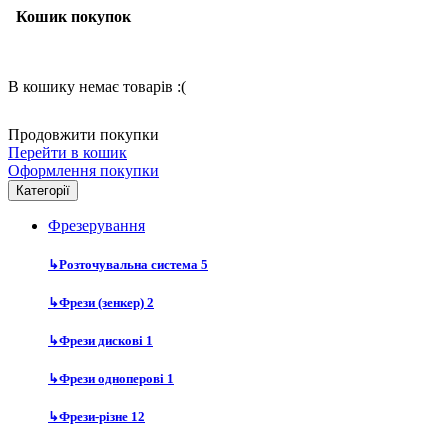
Кошик покупок
В кошику немає товарів :(
Продовжити покупки
Перейти в кошик
Оформлення покупки
Категорії
Фрезерування
↳
Розточувальна система
5
↳
Фрези (зенкер)
2
↳
Фрези дискові
1
↳
Фрези одноперові
1
↳
Фрези-різне
12