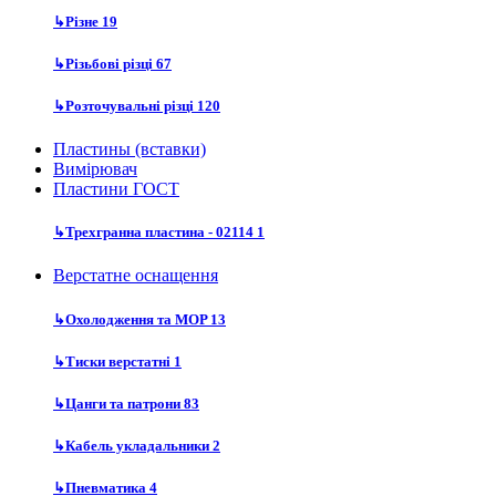
↳
Різне
19
↳
Різьбові різці
67
↳
Розточувальні різці
120
Пластины (вставки)
Вимірювач
Пластини ГОСТ
↳
Трехгранна пластина - 02114
1
Верстатне оснащення
↳
Охолодження та MOP
13
↳
Тиски верстатні
1
↳
Цанги та патрони
83
↳
Кабель укладальники
2
↳
Пневматика
4