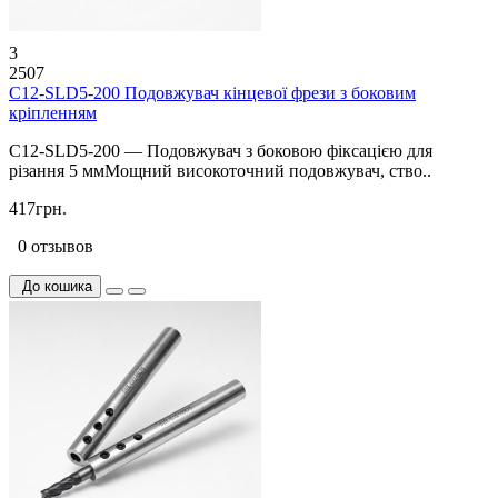
3
2507
C12-SLD5-200 Подовжувач кінцевої фрези з боковим
кріпленням
C12-SLD5-200 — Подовжувач з боковою фіксацією для
різання 5 ммМощний високоточний подовжувач, ство..
417грн.
0 отзывов
До кошика