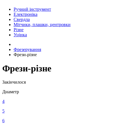
Ручний інструмент
Електроніка
Свердла
Мітчики, плашки, центровки
Різне
Уцінка
Фрезерування
Фрези-різне
Фрези-різне
Закінчилося
Диаметр
4
5
6