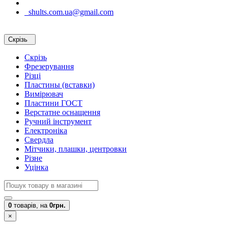
shults.com.ua@gmail.com
Скрізь
Скрізь
Фрезерування
Різці
Пластины (вставки)
Вимірювач
Пластини ГОСТ
Верстатне оснащення
Ручний інструмент
Електроніка
Свердла
Мітчики, плашки, центровки
Різне
Уцінка
0
товарів,
на
0грн.
×