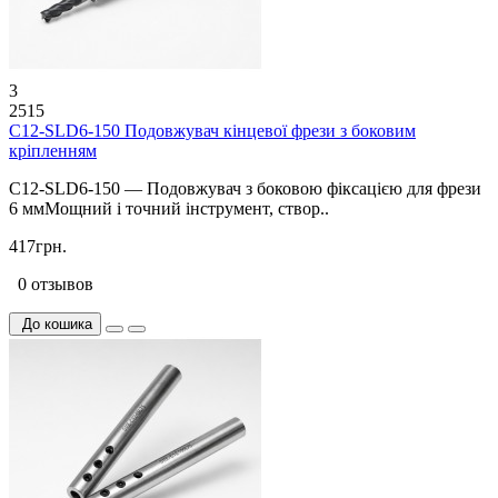
3
2515
C12-SLD6-150 Подовжувач кінцевої фрези з боковим
кріпленням
C12-SLD6-150 — Подовжувач з боковою фіксацією для фрези
6 ммМощний і точний інструмент, створ..
417грн.
0 отзывов
До кошика