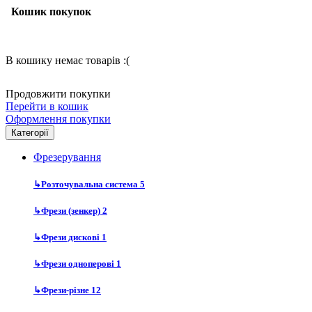
Кошик покупок
В кошику немає товарів :(
Продовжити покупки
Перейти в кошик
Оформлення покупки
Категорії
Фрезерування
↳
Розточувальна система
5
↳
Фрези (зенкер)
2
↳
Фрези дискові
1
↳
Фрези одноперові
1
↳
Фрези-різне
12