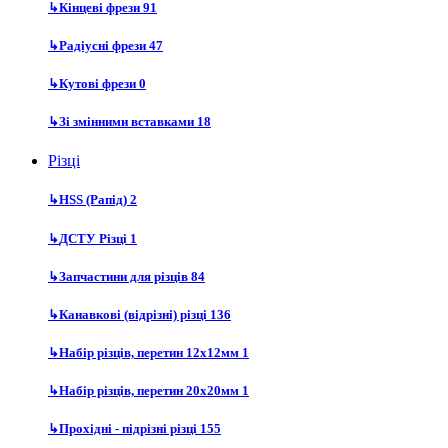
↳
Кінцеві фрези
91
↳
Радіусні фрези
47
↳
Кутові фрези
0
↳
Зі змінними вставками
18
Різці
↳
HSS (Рапід)
2
↳
ДСТУ Різці
1
↳
Запчастини для різців
84
↳
Канавкові (відрізні) різці
136
↳
Набір різців, перетин 12х12мм
1
↳
Набір різців, перетин 20х20мм
1
↳
Прохідні - підрізні різці
155