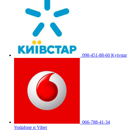
098-451-88-60 Kyivstar
066-788-41-34
Vodafone и Viber