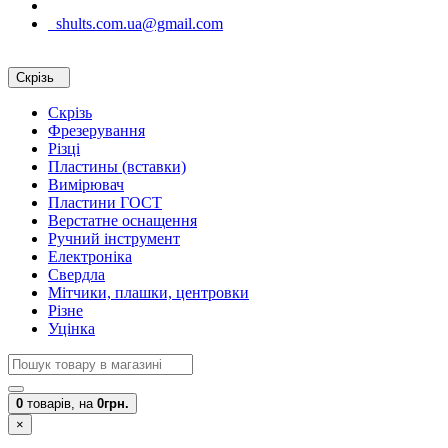
shults.com.ua@gmail.com
Скрізь
Скрізь
Фрезерування
Різці
Пластины (вставки)
Вимірювач
Пластини ГОСТ
Верстатне оснащення
Ручний інструмент
Електроніка
Свердла
Мітчики, плашки, центровки
Різне
Уцінка
0
товарів,
на
0грн.
×