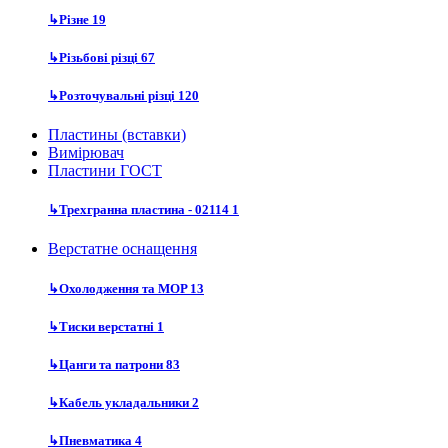
↳
Різне
19
↳
Різьбові різці
67
↳
Розточувальні різці
120
Пластины (вставки)
Вимірювач
Пластини ГОСТ
↳
Трехгранна пластина - 02114
1
Верстатне оснащення
↳
Охолодження та MOP
13
↳
Тиски верстатні
1
↳
Цанги та патрони
83
↳
Кабель укладальники
2
↳
Пневматика
4