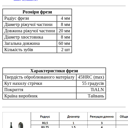
Розміри фрези
Радіус фрези
4 мм
Діаметр ріжучої частини
8 мм
Довжина ріжучої частини
20 мм
Діаметр хвостовика
8 мм
Загальна довжина
60 мм
Кількість зубів
2 шт
Характеристики фрези
Твердість оброблюваного матеріалу
45HRC (max)
Кут нахилу стрічки
55 градусів
Покриття
TiALN
Країна виробник
Тайвань