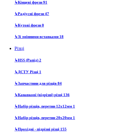
↳
Кінцеві фрези
91
↳
Радіусні фрези
47
↳
Кутові фрези
0
↳
Зі змінними вставками
18
Різці
↳
HSS (Рапід)
2
↳
ДСТУ Різці
1
↳
Запчастини для різців
84
↳
Канавкові (відрізні) різці
136
↳
Набір різців, перетин 12х12мм
1
↳
Набір різців, перетин 20х20мм
1
↳
Прохідні - підрізні різці
155