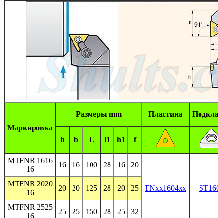
Размеры mm
Пластина
Подкла
Маркировка
h
b
L
l1
h1
f
MTFNR 1616
16
16
100
28
16
20
16
MTFNR 2020
20
20
125
28
20
25
TNxx1604xx
ST16
16
MTFNR 2525
25
25
150
28
25
32
16