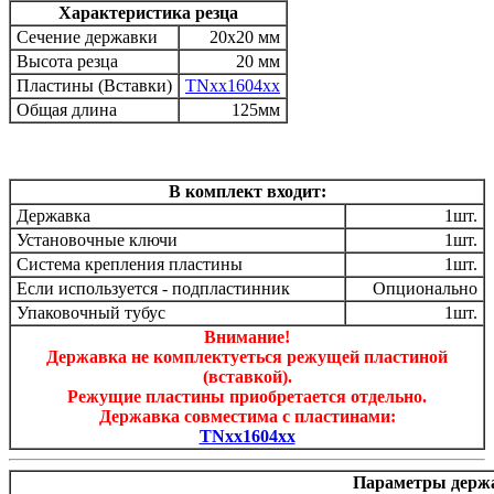
Характеристика резца
Сечение державки
20х20 мм
Высота резца
20 мм
Пластины (Вставки)
TNxx1604xx
Общая длина
125мм
В комплект входит:
Державка
1шт.
Установочные ключи
1шт.
Система крепления пластины
1шт.
Если используется - подпластинник
Опционально
Упаковочный тубус
1шт.
Внимание!
Державка не комплектуеться режущей пластиной
(вставкой).
Режущие пластины приобретается отдельно.
Державка совместима с пластинами:
TNxx1604xx
Параметры держ