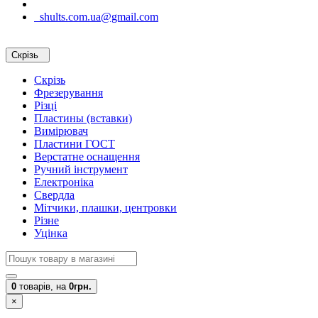
shults.com.ua@gmail.com
Скрізь
Скрізь
Фрезерування
Різці
Пластины (вставки)
Вимірювач
Пластини ГОСТ
Верстатне оснащення
Ручний інструмент
Електроніка
Свердла
Мітчики, плашки, центровки
Різне
Уцінка
0
товарів,
на
0грн.
×