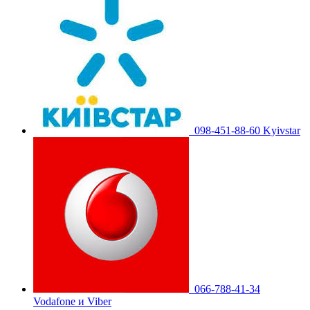
098-451-88-60 Kyivstar
066-788-41-34
Vodafone и Viber