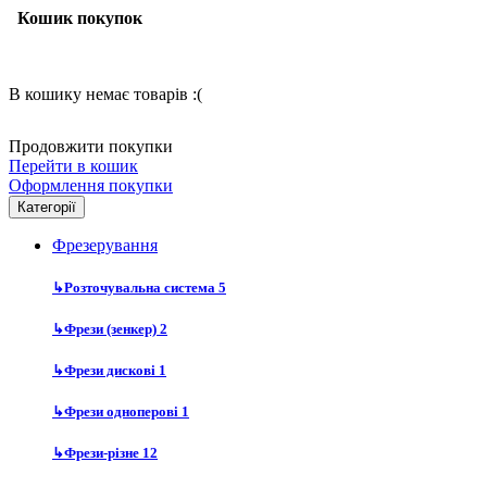
Кошик покупок
В кошику немає товарів :(
Продовжити покупки
Перейти в кошик
Оформлення покупки
Категорії
Фрезерування
↳
Розточувальна система
5
↳
Фрези (зенкер)
2
↳
Фрези дискові
1
↳
Фрези одноперові
1
↳
Фрези-різне
12