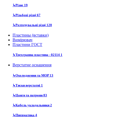
↳
Різне
19
↳
Різьбові різці
67
↳
Розточувальні різці
120
Пластины (вставки)
Вимірювач
Пластини ГОСТ
↳
Трехгранна пластина - 02114
1
Верстатне оснащення
↳
Охолодження та MOP
13
↳
Тиски верстатні
1
↳
Цанги та патрони
83
↳
Кабель укладальники
2
↳
Пневматика
4