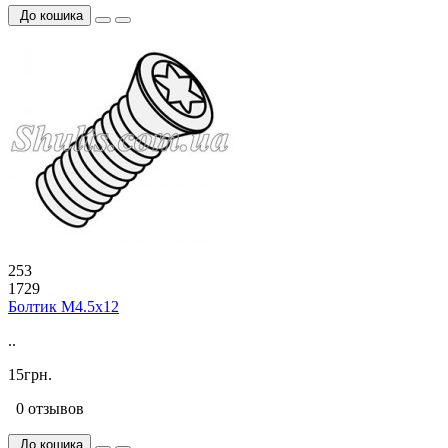
До кошика
253
1729
Болтик М4.5х12
..
15грн.
0 отзывов
До кошика