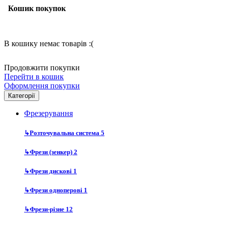
Кошик покупок
В кошику немає товарів :(
Продовжити покупки
Перейти в кошик
Оформлення покупки
Категорії
Фрезерування
↳
Розточувальна система
5
↳
Фрези (зенкер)
2
↳
Фрези дискові
1
↳
Фрези одноперові
1
↳
Фрези-різне
12