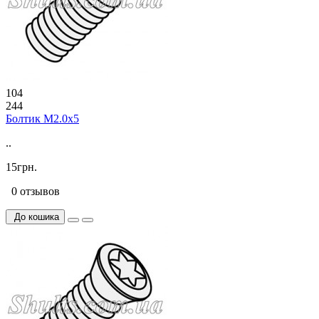
104
244
Болтик М2.0х5
..
15грн.
0 отзывов
До кошика