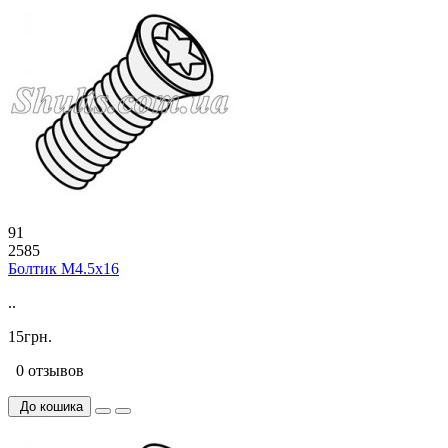
91
2585
Болтик М4.5х16
..
15грн.
0 отзывов
До кошика