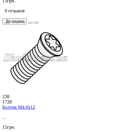
15грн.
0 отзывов
До кошика
238
1728
Болтик М4.0х12
..
15грн.