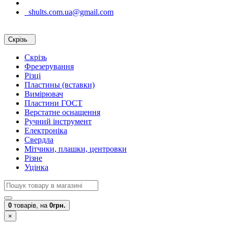
shults.com.ua@gmail.com
Скрізь
Скрізь
Фрезерування
Різці
Пластины (вставки)
Вимірювач
Пластини ГОСТ
Верстатне оснащення
Ручний інструмент
Електроніка
Свердла
Мітчики, плашки, центровки
Різне
Уцінка
0
товарів,
на
0грн.
×