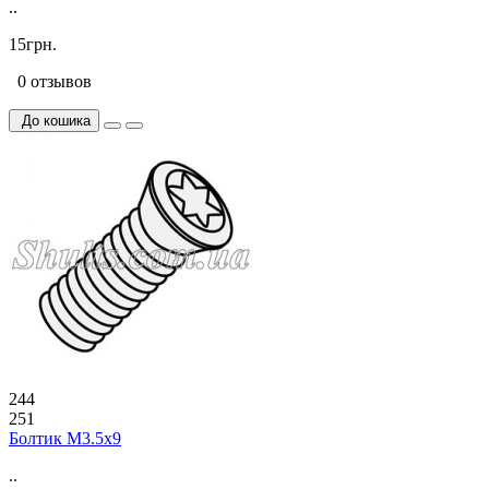
..
15грн.
0 отзывов
До кошика
244
251
Болтик М3.5х9
..