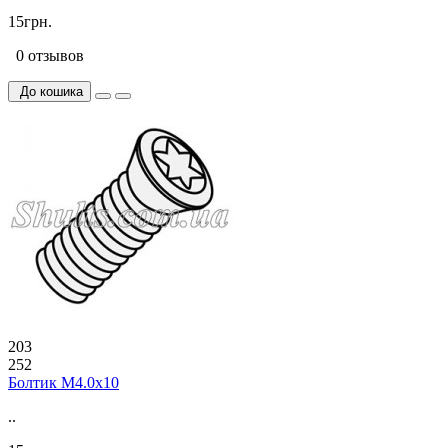
15грн.
0 отзывов
До кошика
203
252
Болтик М4.0х10
..