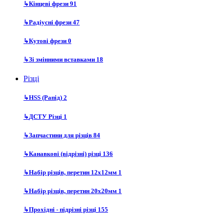
↳
Кінцеві фрези
91
↳
Радіусні фрези
47
↳
Кутові фрези
0
↳
Зі змінними вставками
18
Різці
↳
HSS (Рапід)
2
↳
ДСТУ Різці
1
↳
Запчастини для різців
84
↳
Канавкові (відрізні) різці
136
↳
Набір різців, перетин 12х12мм
1
↳
Набір різців, перетин 20х20мм
1
↳
Прохідні - підрізні різці
155