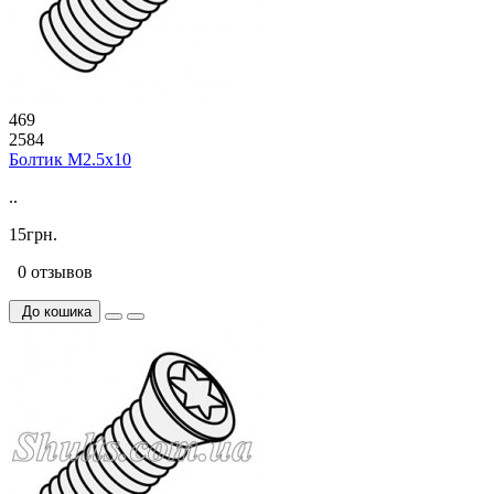
469
2584
Болтик М2.5х10
..
15грн.
0 отзывов
До кошика