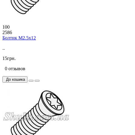
100
2586
Болтик М2.5х12
..
15грн.
0 отзывов
До кошика