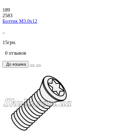
189
2583
Болтик М3.0х12
..
15грн.
0 отзывов
До кошика