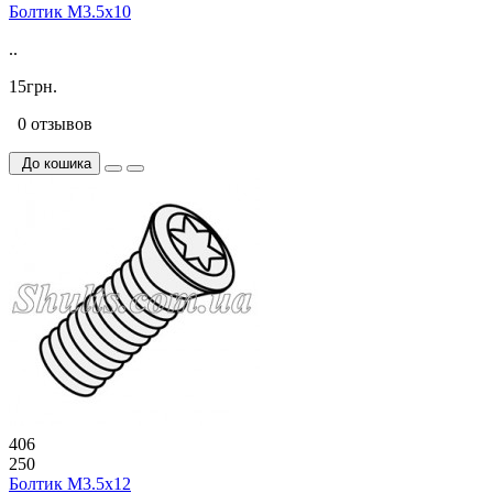
Болтик М3.5х10
..
15грн.
0 отзывов
До кошика
406
250
Болтик М3.5х12