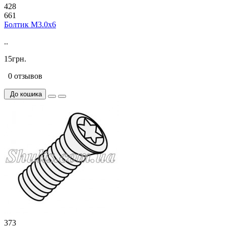
428
661
Болтик М3.0х6
..
15грн.
0 отзывов
До кошика
373