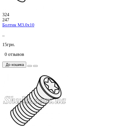
324
247
Болтик М3.0х10
..
15грн.
0 отзывов
До кошика