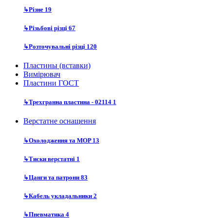
↳
Різне
19
↳
Різьбові різці
67
↳
Розточувальні різці
120
Пластины (вставки)
Вимірювач
Пластини ГОСТ
↳
Трехгранна пластина - 02114
1
Верстатне оснащення
↳
Охолодження та MOP
13
↳
Тиски верстатні
1
↳
Цанги та патрони
83
↳
Кабель укладальники
2
↳
Пневматика
4