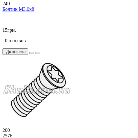
249
Болтик М3.0х8
..
15грн.
0 отзывов
До кошика
200
2576