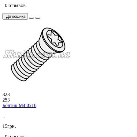
0 отзывов
До кошика
328
253
Болтик М4.0х16
..
15грн.
0 отзывов