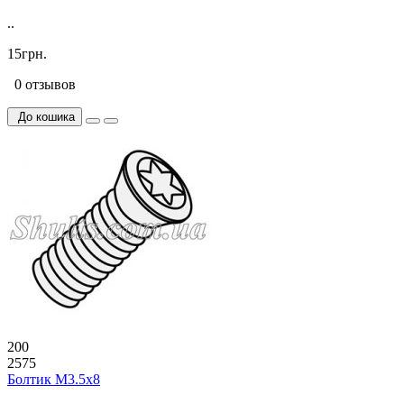
..
15грн.
0 отзывов
До кошика
200
2575
Болтик М3.5х8