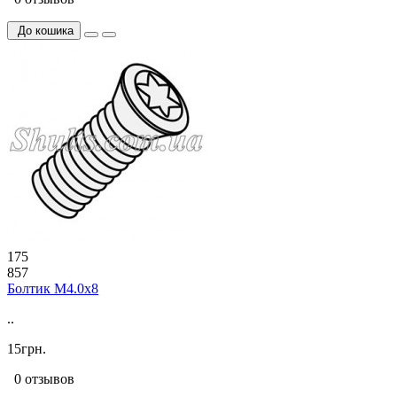
До кошика
175
857
Болтик М4.0х8
..
15грн.
0 отзывов