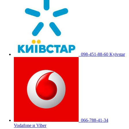
098-451-88-60 Kyivstar
066-788-41-34
Vodafone и Viber