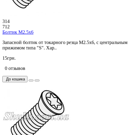
314
712
Болтик М2.5х6
Запасной болтик от токарного резца M2.5x6, с центральным
прижимом типа "S". Хар..
15грн.
0 отзывов
До кошика