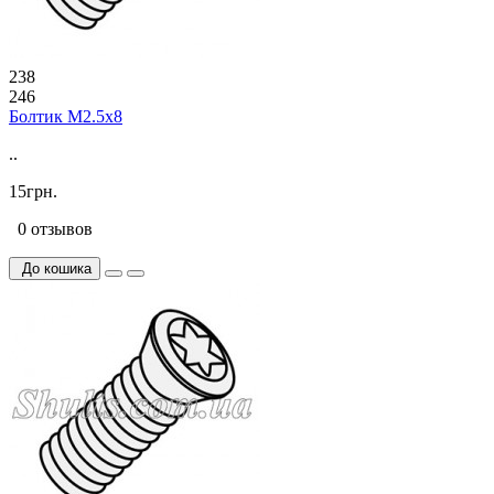
238
246
Болтик М2.5х8
..
15грн.
0 отзывов
До кошика