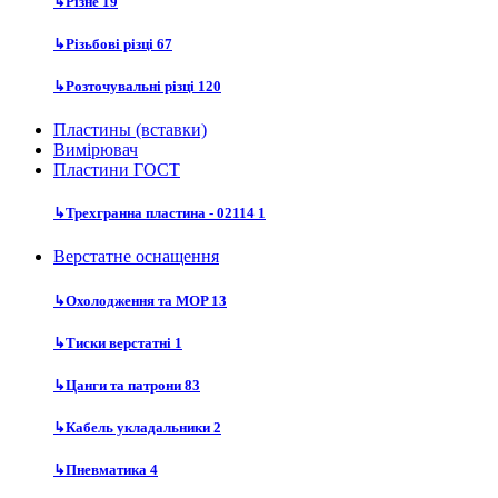
↳
Різне
19
↳
Різьбові різці
67
↳
Розточувальні різці
120
Пластины (вставки)
Вимірювач
Пластини ГОСТ
↳
Трехгранна пластина - 02114
1
Верстатне оснащення
↳
Охолодження та MOP
13
↳
Тиски верстатні
1
↳
Цанги та патрони
83
↳
Кабель укладальники
2
↳
Пневматика
4