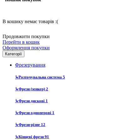
В кошику немає товарів :(
Продовжити покупки
Перейти в кошик
Оформлення покупки
Категорії
Фрезерування
↳
Розточувальна система
5
↳
Фрези (зенкер)
2
↳
Фрези дискові
1
↳
Фрези одноперові
1
↳
Фрези-різне
12
↳
Кінцеві фрези
91