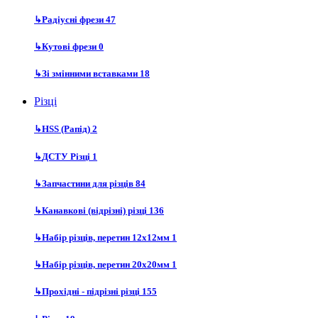
↳
Радіусні фрези
47
↳
Кутові фрези
0
↳
Зі змінними вставками
18
Різці
↳
HSS (Рапід)
2
↳
ДСТУ Різці
1
↳
Запчастини для різців
84
↳
Канавкові (відрізні) різці
136
↳
Набір різців, перетин 12х12мм
1
↳
Набір різців, перетин 20х20мм
1
↳
Прохідні - підрізні різці
155