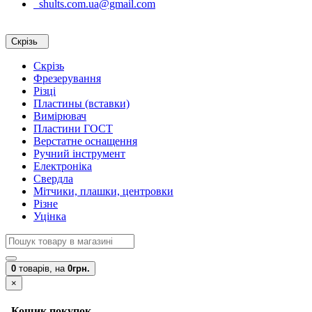
shults.com.ua@gmail.com
Скрізь
Скрізь
Фрезерування
Різці
Пластины (вставки)
Вимірювач
Пластини ГОСТ
Верстатне оснащення
Ручний інструмент
Електроніка
Свердла
Мітчики, плашки, центровки
Різне
Уцінка
0
товарів,
на
0грн.
×
Кошик покупок