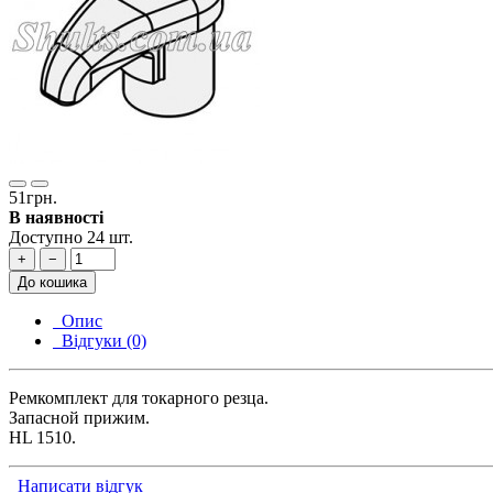
51грн.
В наявності
Доступно 24 шт.
+
−
До кошика
Опис
Відгуки (0)
Ремкомплект для токарного резца.
Запасной прижим.
HL 1510.
Написати відгук