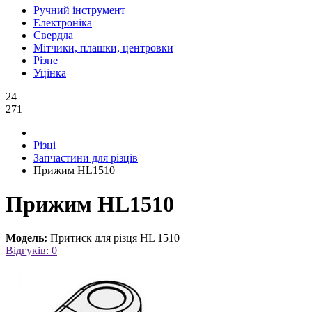
Ручний інструмент
Електроніка
Свердла
Мітчики, плашки, центровки
Різне
Уцінка
24
271
Різці
Запчастини для різців
Прижим HL1510
Прижим HL1510
Модель:
Притиск для різця HL 1510
Відгуків: 0